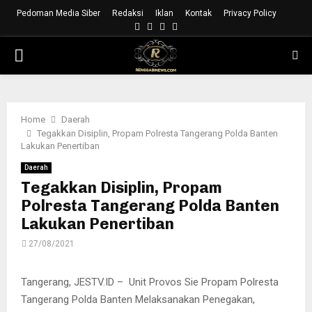
Pedoman Media Siber
Redaksi
Iklan
Kontak
Privacy Policy
Facebook
Instagram
Youtube
Whatsapp
PRIMARY
MENU
Home
Daerah
Tegakkan Disiplin, Propam Polresta Tangerang Polda Banten
Lakukan Penertiban
Daerah
Tegakkan Disiplin, Propam
Polresta Tangerang Polda Banten
Lakukan Penertiban
27/08/2021
Tangerang, JESTV.ID – Unit Provos Sie Propam Polresta
Tangerang Polda Banten Melaksanakan Penegakan,