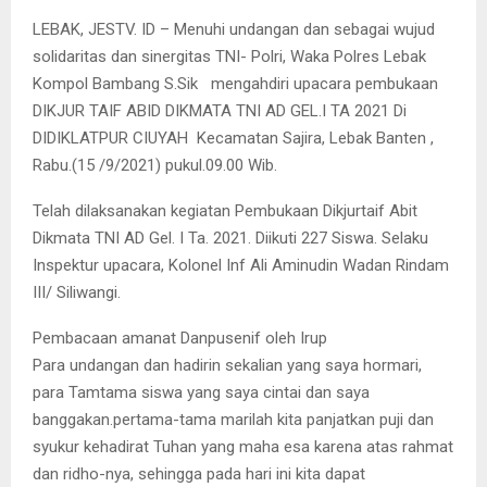
LEBAK, JESTV. ID – Menuhi undangan dan sebagai wujud
solidaritas dan sinergitas TNI- Polri, Waka Polres Lebak
Kompol Bambang S.Sik mengahdiri upacara pembukaan
DIKJUR TAIF ABID DIKMATA TNI AD GEL.I TA 2021 Di
DIDIKLATPUR CIUYAH Kecamatan Sajira, Lebak Banten ,
Rabu.(15 /9/2021) pukul.09.00 Wib.
Telah dilaksanakan kegiatan Pembukaan Dikjurtaif Abit
Dikmata TNI AD Gel. I Ta. 2021. Diikuti 227 Siswa. Selaku
Inspektur upacara, Kolonel Inf Ali Aminudin Wadan Rindam
III/ Siliwangi.
Pembacaan amanat Danpusenif oleh Irup
Para undangan dan hadirin sekalian yang saya hormari,
para Tamtama siswa yang saya cintai dan saya
banggakan.pertama-tama marilah kita panjatkan puji dan
syukur kehadirat Tuhan yang maha esa karena atas rahmat
dan ridho-nya, sehingga pada hari ini kita dapat