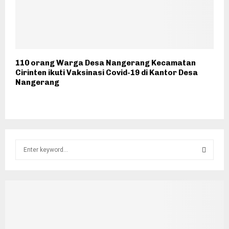
110 orang Warga Desa Nangerang Kecamatan
Cirinten ikuti Vaksinasi Covid-19 di Kantor Desa
Nangerang
S
e
a
S
r
c
E
h
f
A
o