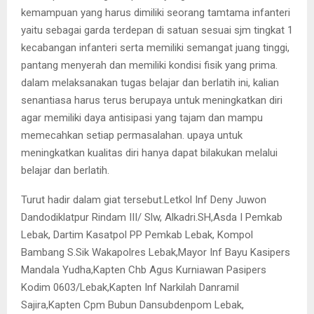
kemampuan yang harus dimiliki seorang tamtama infanteri
yaitu sebagai garda terdepan di satuan sesuai sjm tingkat 1
kecabangan infanteri serta memiliki semangat juang tinggi,
pantang menyerah dan memiliki kondisi fisik yang prima.
dalam melaksanakan tugas belajar dan berlatih ini, kalian
senantiasa harus terus berupaya untuk meningkatkan diri
agar memiliki daya antisipasi yang tajam dan mampu
memecahkan setiap permasalahan. upaya untuk
meningkatkan kualitas diri hanya dapat bilakukan melalui
belajar dan berlatih.
Turut hadir dalam giat tersebut.Letkol Inf Deny Juwon
Dandodiklatpur Rindam III/ Slw, Alkadri.SH,Asda I Pemkab
Lebak, Dartim Kasatpol PP Pemkab Lebak, Kompol
Bambang S.Sik Wakapolres Lebak,Mayor Inf Bayu Kasipers
Mandala Yudha,Kapten Chb Agus Kurniawan Pasipers
Kodim 0603/Lebak,Kapten Inf Narkilah Danramil
Sajira,Kapten Cpm Bubun Dansubdenpom Lebak,