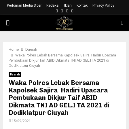
Pedoman Media Siber
Redaksi
Iklan
Kontak
Privacy Policy
Facebook
Instagram
Youtube
Whatsapp
PRIMARY
MENU
Home
Daerah
Waka Polres Lebak Bersama Kapolsek Sajira Hadiri Upacara
Pembukaan Dikjur Taif ABID Dikmata TNI AD GEL.I TA 2021 di
Dodiklatpur Ciuyah
Daerah
Waka Polres Lebak Bersama
Kapolsek Sajira Hadiri Upacara
Pembukaan Dikjur Taif ABID
Dikmata TNI AD GEL.I TA 2021 di
Dodiklatpur Ciuyah
15/09/2021