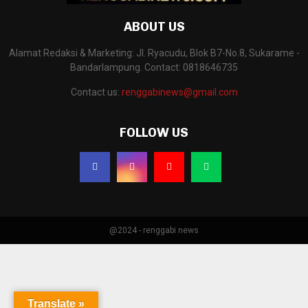
ABOUT US
Alamat Redaksi & Marketing: Jl. Ryacudu, Blok B7-No.8, Sukarame -
Bandarlampung. Contact: 0818646735
Contact us:
renggabinews@gmail.com
FOLLOW US
@2024 - renggabi news
Translate »