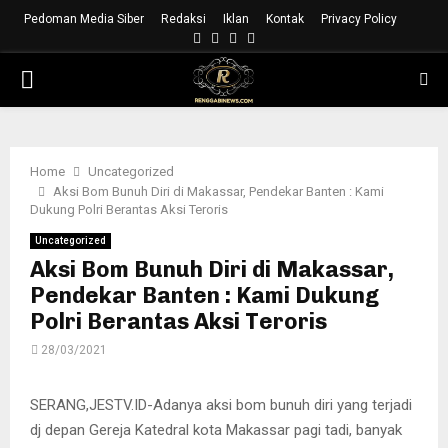
Pedoman Media Siber
Redaksi
Iklan
Kontak
Privacy Policy
Facebook
Instagram
Youtube
Whatsapp
PRIMARY
MENU
Home
Uncategorized
Aksi Bom Bunuh Diri di Makassar, Pendekar Banten : Kami
Dukung Polri Berantas Aksi Teroris
Uncategorized
Aksi Bom Bunuh Diri di Makassar,
Pendekar Banten : Kami Dukung
Polri Berantas Aksi Teroris
28/03/2021
SERANG,JESTV.ID-Adanya aksi bom bunuh diri yang terjadi
dj depan Gereja Katedral kota Makassar pagi tadi, banyak