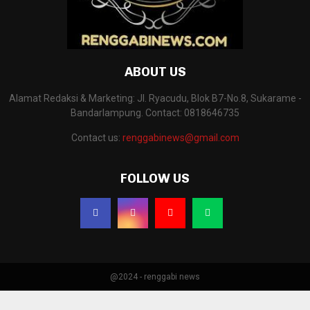
ABOUT US
Alamat Redaksi & Marketing: Jl. Ryacudu, Blok B7-No.8, Sukarame -
Bandarlampung. Contact: 0818646735
Contact us:
renggabinews@gmail.com
FOLLOW US
@2024 - renggabi news