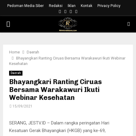
Pedoman Media Siber
Redaksi
Iklan
Kontak
Privacy Policy
Facebook
Instagram
Youtube
Whatsapp
PRIMARY
MENU
Home
Daerah
Bhayangkari Ranting Ciruas Bersama Warakawuri Ikuti Webinar
Kesehatan
Daerah
Bhayangkari Ranting Ciruas
Bersama Warakawuri Ikuti
Webinar Kesehatan
15/09/2021
SERANG, JESTV.ID – Dalam rangka peringatan Hari
Kesatuan Gerak Bhayangkari (HKGB) yang ke-69,