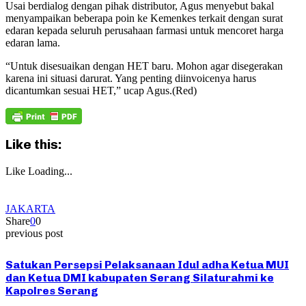
Usai berdialog dengan pihak distributor, Agus menyebut bakal
menyampaikan beberapa poin ke Kemenkes terkait dengan surat
edaran kepada seluruh perusahaan farmasi untuk mencoret harga
edaran lama.
“Untuk disesuaikan dengan HET baru. Mohon agar disegerakan
karena ini situasi darurat. Yang penting diinvoicenya harus
dicantumkan sesuai HET,” ucap Agus.(Red)
Like this:
Like
Loading...
JAKARTA
Share
0
0
previous post
Satukan Persepsi Pelaksanaan Idul adha Ketua MUI
dan Ketua DMI kabupaten Serang Silaturahmi ke
Kapolres Serang