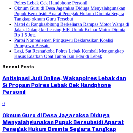
Polres Lebak Cek Handphone Personil
Oknum Guru di Desa Jagaraksa Diduga Menyalahgunakan
Pupuk Bersubsidi Aparat Penegak Hukum Diminta Segara
Tangkap oknum Guru Tersebut
Matel di Rangkasbitung Berkeliaran Rampas Motor Warga di
Jalan, Datang ke Leasing FIF, Untuk Keluar Motor Dipinta
Rp 1,5 Juta
Partai Nonparlemen Pringsewu Deklarasikan Koalisi
Pringsewu Bersatu
Lagi, Sat Resnarkoba Polres Lebak Kembali Mengungkap
Kasus Edarkan Obat Tanpa Izin Edar di Lebak
Recent Posts
Antisipasi Judi Online, Wakapolres Lebak dan
Si Propam Polres Lebak Cek Handphone
Personil
0
Oknum Guru di Desa Jagaraksa Diduga
Menyalahgunakan Pupuk Bersubsidi Aparat
Penegak Hukum Diminta Segara Tangkap