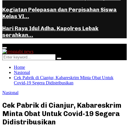
Kegiatan Pelepasan dan Perpisahan Siswa
Kelas VI…
Hari Raya Idul Adha, Kapolres Lebak
serahkan…
Facebook
Instagram
Youtube
Whatsapp
Primary
Menu
Search
Search
for:
Home
Nasional
Cek Pabrik di Cianjur, Kabareskrim Minta Obat Untuk
Covid-19 Segera Didistribusikan
Nasional
Cek Pabrik di Cianjur, Kabareskrim
Minta Obat Untuk Covid-19 Segera
Didistribusikan