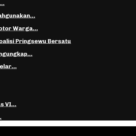
i…
lahgunakan…
Motor Warga…
oalisi Pringsewu Bersatu
Mengungkap…
Gelar…
as VI…
…