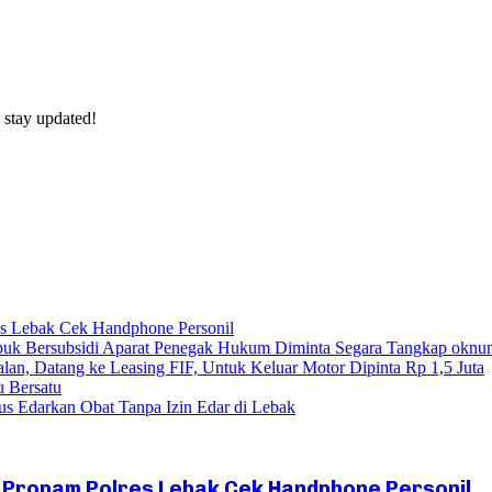
 stay updated!
res Lebak Cek Handphone Personil
uk Bersubsidi Aparat Penegak Hukum Diminta Segara Tangkap oknu
lan, Datang ke Leasing FIF, Untuk Keluar Motor Dipinta Rp 1,5 Juta
u Bersatu
s Edarkan Obat Tanpa Izin Edar di Lebak
Si Propam Polres Lebak Cek Handphone Personil