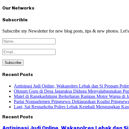
Our Networks
Subscrible
Subscribe my Newsletter for new blog posts, tips & new photos. Let's
Recent Posts
Antisipasi Judi Online, Wakapolres Lebak dan Si Propam Pol
Oknum Guru di Desa Jagaraksa Diduga Menyalahgunakan Pup
Matel di Rangkasbitung Berkeliaran Rampas Motor Warga di Ja
Partai Nonparlemen Pringsewu Deklarasikan Koalisi Pringsew
Lagi, Sat Resnarkoba Polres Lebak Kembali Mengungkap Kasu
Recent Posts
Antisipasi Judi Online, Wakapolres Lebak dan 