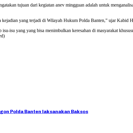
atakan tujuan dari kegiatan anev mingguan adalah untuk menganalisa d
nya kejadian yang terjadi di Wilayah Hukum Polda Banten,” ujar Kabid
adap isu-isu yang yang bisa menimbulkan keresahan di masyarakat khusu
ed)
egon Polda Banten laksanakan Baksos