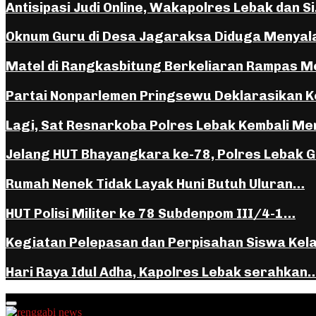
Antisipasi Judi Online, Wakapolres Lebak dan S
Oknum Guru di Desa Jagaraksa Diduga Menya
Matel di Rangkasbitung Berkeliaran Rampas 
Partai Nonparlemen Pringsewu Deklarasikan K
Lagi, Sat Resnarkoba Polres Lebak Kembali 
Jelang HUT Bhayangkara ke-78, Polres Lebak 
Rumah Nenek Tidak Layak Huni Butuh Uluran…
HUT Polisi Militer ke 78 Subdenpom III/4-1…
Kegiatan Pelepasan dan Perpisahan Siswa Kel
Hari Raya Idul Adha, Kapolres Lebak serahkan
Facebook
Instagram
Youtube
Whatsapp
Primary