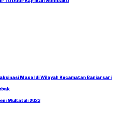
oor To Door Bagikan Sembako
aksinasi Masal di Wilayah Kecamatan Banjarsari
ebak
eni Multatuli 2023