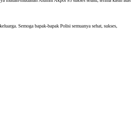
ya mudah-mudahan Alumni Akpol 93 sukses selalu, terima kasih atas
ekeluarga. Semoga bapak-bapak Polisi semuanya sehat, sukses,