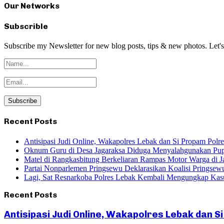
Our Networks
Subscrible
Subscribe my Newsletter for new blog posts, tips & new photos. Let's
Recent Posts
Antisipasi Judi Online, Wakapolres Lebak dan Si Propam Pol
Oknum Guru di Desa Jagaraksa Diduga Menyalahgunakan Pup
Matel di Rangkasbitung Berkeliaran Rampas Motor Warga di Ja
Partai Nonparlemen Pringsewu Deklarasikan Koalisi Pringsew
Lagi, Sat Resnarkoba Polres Lebak Kembali Mengungkap Kasu
Recent Posts
Antisipasi Judi Online, Wakapolres Lebak dan 