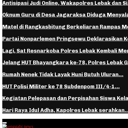
Antisipasi Judi Online, Wakapolres Lebak dan S
Oknum Guru di Desa Jagaraksa Diduga Menya
Matel di Rangkasbitung Berkeliaran Rampas 
Partai Nonparlemen Pringsewu Deklarasikan K
Lagi, Sat Resnarkoba Polres Lebak Kembali 
Jelang HUT Bhayangkara ke-78, Polres Lebak 
Rumah Nenek Tidak Layak Huni Butuh Uluran…
HUT Polisi Militer ke 78 Subdenpom III/4-1…
Kegiatan Pelepasan dan Perpisahan Siswa Kel
Hari Raya Idul Adha, Kapolres Lebak serahkan
Facebook
Instagram
Youtube
Whatsapp
Primary