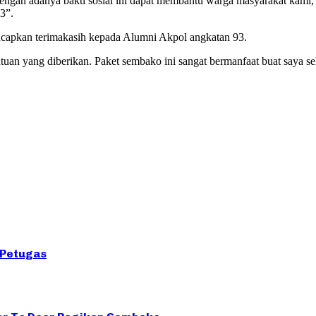
gan adanya bakti sosial ini dapat membantu warga masyarakat kami, 
3”.
ucapkan terimakasih kepada Alumni Akpol angkatan 93.
uan yang diberikan. Paket sembako ini sangat bermanfaat buat saya s
 Petugas