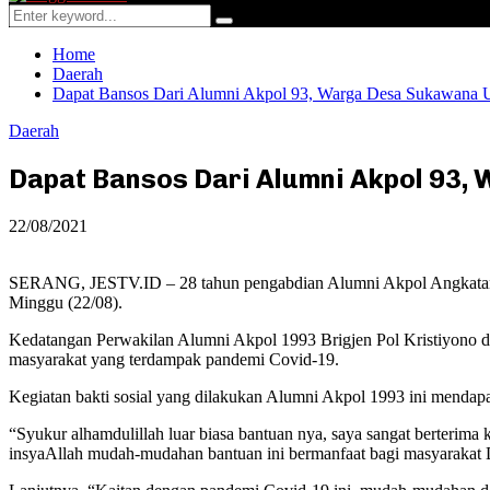
Menu
Search
Search
for:
Home
Daerah
Dapat Bansos Dari Alumni Akpol 93, Warga Desa Sukawana 
Daerah
Dapat Bansos Dari Alumni Akpol 93
22/08/2021
SERANG, JESTV.ID – 28 tahun pengabdian Alumni Akpol Angkatan 93
Minggu (22/08).
Kedatangan Perwakilan Alumni Akpol 1993 Brigjen Pol Kristiyono d
masyarakat yang terdampak pandemi Covid-19.
Kegiatan bakti sosial yang dilakukan Alumni Akpol 1993 ini mendapa
“Syukur alhamdulillah luar biasa bantuan nya, saya sangat berterim
insyaAllah mudah-mudahan bantuan ini bermanfaat bagi masyarakat 