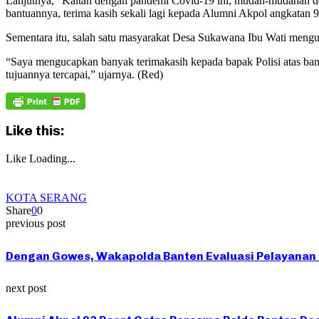
Lanjutnya, “Kaitan dengan pandemi Covid-19 ini, mudah-mudahan den
bantuannya, terima kasih sekali lagi kepada Alumni Akpol angkatan 9
Sementara itu, salah satu masyarakat Desa Sukawana Ibu Wati meng
“Saya mengucapkan banyak terimakasih kepada bapak Polisi atas bant
tujuannya tercapai,” ujarnya. (Red)
Like this:
Like
Loading...
KOTA SERANG
Share
0
0
previous post
Dengan Gowes, Wakapolda Banten Evaluasi Pelayanan
next post