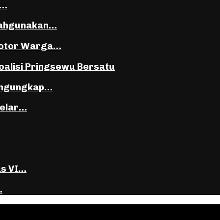
i…
lahgunakan…
Motor Warga…
oalisi Pringsewu Bersatu
Mengungkap…
Gelar…
as VI…
…