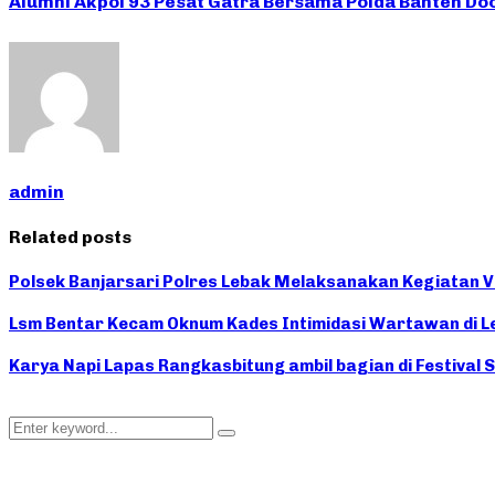
Alumni Akpol 93 Pesat Gatra Bersama Polda Banten D
admin
Related posts
Polsek Banjarsari Polres Lebak Melaksanakan Kegiatan V
Lsm Bentar Kecam Oknum Kades Intimidasi Wartawan di L
Karya Napi Lapas Rangkasbitung ambil bagian di Festival S
Search
Search
for: