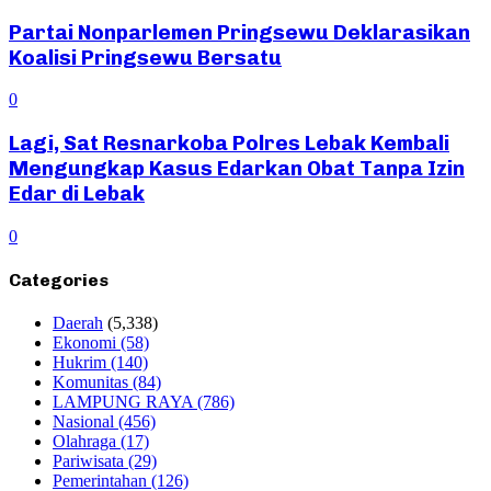
Partai Nonparlemen Pringsewu Deklarasikan
Koalisi Pringsewu Bersatu
0
Lagi, Sat Resnarkoba Polres Lebak Kembali
Mengungkap Kasus Edarkan Obat Tanpa Izin
Edar di Lebak
0
Categories
Daerah
(5,338)
Ekonomi
(58)
Hukrim
(140)
Komunitas
(84)
LAMPUNG RAYA
(786)
Nasional
(456)
Olahraga
(17)
Pariwisata
(29)
Pemerintahan
(126)