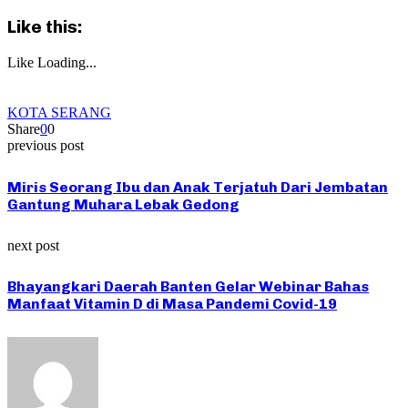
Like this:
Like
Loading...
KOTA SERANG
Share
0
0
previous post
Miris Seorang Ibu dan Anak Terjatuh Dari Jembatan
Gantung Muhara Lebak Gedong
next post
Bhayangkari Daerah Banten Gelar Webinar Bahas
Manfaat Vitamin D di Masa Pandemi Covid-19