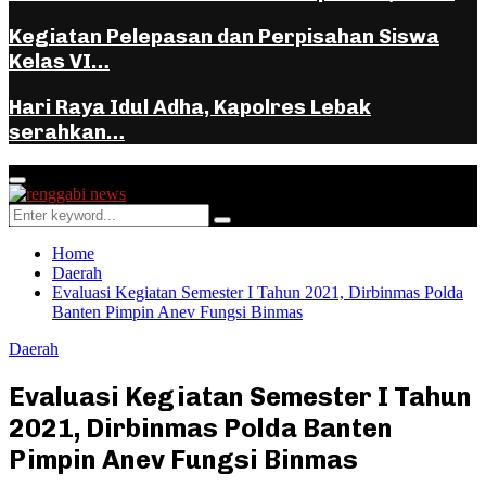
Kegiatan Pelepasan dan Perpisahan Siswa
Kelas VI…
Hari Raya Idul Adha, Kapolres Lebak
serahkan…
Facebook
Instagram
Youtube
Whatsapp
Primary
Menu
Search
Search
for:
Home
Daerah
Evaluasi Kegiatan Semester I Tahun 2021, Dirbinmas Polda
Banten Pimpin Anev Fungsi Binmas
Daerah
Evaluasi Kegiatan Semester I Tahun
2021, Dirbinmas Polda Banten
Pimpin Anev Fungsi Binmas