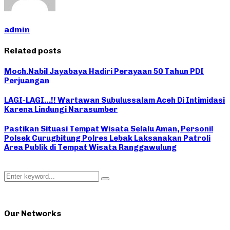
admin
Related posts
Moch.Nabil Jayabaya Hadiri Perayaan 50 Tahun PDI
Perjuangan
LAGI-LAGI…!! Wartawan Subulussalam Aceh Di Intimidasi
Karena Lindungi Narasumber
Pastikan Situasi Tempat Wisata Selalu Aman, Personil
Polsek Curugbitung Polres Lebak Laksanakan Patroli
Area Publik di Tempat Wisata Ranggawulung
Search
Search
for:
Our Networks