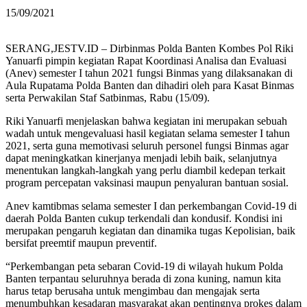
15/09/2021
SERANG,JESTV.ID – Dirbinmas Polda Banten Kombes Pol Riki
Yanuarfi pimpin kegiatan Rapat Koordinasi Analisa dan Evaluasi
(Anev) semester I tahun 2021 fungsi Binmas yang dilaksanakan di
Aula Rupatama Polda Banten dan dihadiri oleh para Kasat Binmas
serta Perwakilan Staf Satbinmas, Rabu (15/09).
Riki Yanuarfi menjelaskan bahwa kegiatan ini merupakan sebuah
wadah untuk mengevaluasi hasil kegiatan selama semester I tahun
2021, serta guna memotivasi seluruh personel fungsi Binmas agar
dapat meningkatkan kinerjanya menjadi lebih baik, selanjutnya
menentukan langkah-langkah yang perlu diambil kedepan terkait
program percepatan vaksinasi maupun penyaluran bantuan sosial.
Anev kamtibmas selama semester I dan perkembangan Covid-19 di
daerah Polda Banten cukup terkendali dan kondusif. Kondisi ini
merupakan pengaruh kegiatan dan dinamika tugas Kepolisian, baik
bersifat preemtif maupun preventif.
“Perkembangan peta sebaran Covid-19 di wilayah hukum Polda
Banten terpantau seluruhnya berada di zona kuning, namun kita
harus tetap berusaha untuk mengimbau dan mengajak serta
menumbuhkan kesadaran masyarakat akan pentingnya prokes dalam