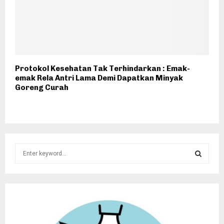
Protokol Kesehatan Tak Terhindarkan : Emak-
emak Rela Antri Lama Demi Dapatkan Minyak
Goreng Curah
S
e
a
S
r
c
E
h
f
A
o