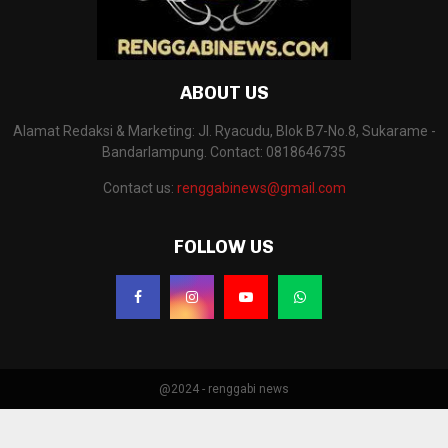
ABOUT US
Alamat Redaksi & Marketing: Jl. Ryacudu, Blok B7-No.8, Sukarame -
Bandarlampung. Contact: 0818646735
Contact us:
renggabinews@gmail.com
FOLLOW US
@2024 - renggabi news