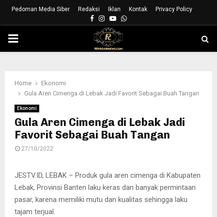
Pedoman Media Siber
Redaksi
Iklan
Kontak
Privacy Policy
Facebook
Instagram
Youtube
Whatsapp
PRIMARY
MENU
Home
Ekonomi
Gula Aren Cimenga di Lebak Jadi Favorit Sebagai Buah Tangan
Ekonomi
Gula Aren Cimenga di Lebak Jadi
Favorit Sebagai Buah Tangan
27/10/2022
JESTV.ID, LEBAK – Produk gula aren cimenga di Kabupaten
Lebak, Provinsi Banten laku keras dan banyak permintaan
pasar, karena memiliki mutu dan kualitas sehingga laku
tajam terjual.