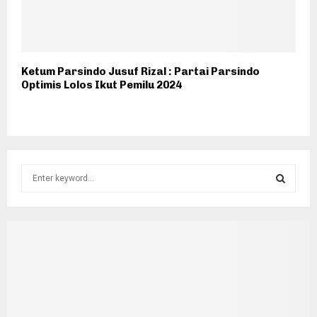
Ketum Parsindo Jusuf Rizal : Partai Parsindo
Optimis Lolos Ikut Pemilu 2024
S
e
a
S
r
c
E
h
f
A
o
r
R
: