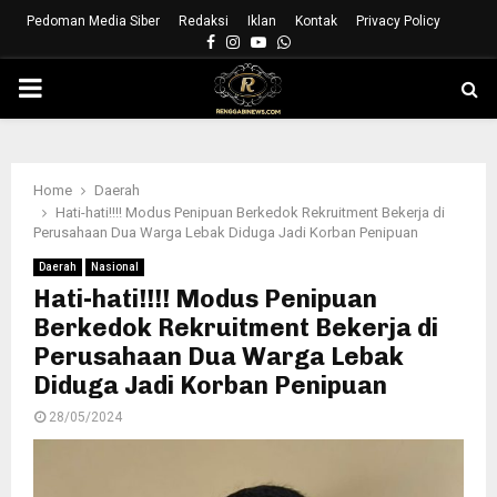
Pedoman Media Siber
Redaksi
Iklan
Kontak
Privacy Policy
Facebook
Instagram
Youtube
Whatsapp
PRIMARY
MENU
Home
Daerah
Hati-hati!!!! Modus Penipuan Berkedok Rekruitment Bekerja di
Perusahaan Dua Warga Lebak Diduga Jadi Korban Penipuan
Daerah
Nasional
Hati-hati!!!! Modus Penipuan
Berkedok Rekruitment Bekerja di
Perusahaan Dua Warga Lebak
Diduga Jadi Korban Penipuan
28/05/2024