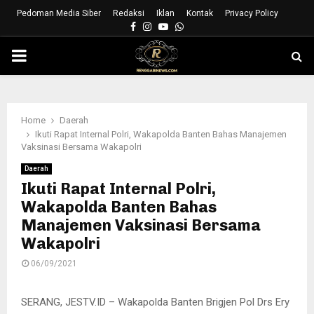
Pedoman Media Siber
Redaksi
Iklan
Kontak
Privacy Policy
Facebook
Instagram
Youtube
Whatsapp
PRIMARY
MENU
Home
Daerah
Ikuti Rapat Internal Polri, Wakapolda Banten Bahas Manajemen
Vaksinasi Bersama Wakapolri
Daerah
Ikuti Rapat Internal Polri,
Wakapolda Banten Bahas
Manajemen Vaksinasi Bersama
Wakapolri
06/09/2021
SERANG, JESTV.ID – Wakapolda Banten Brigjen Pol Drs Ery