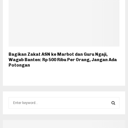
Bagikan Zakat ASN ke Marbot dan Guru Ngaji,
Wagub Banten: Rp 500 Ribu Per Orang, Jangan Ada
Potongan
S
e
a
S
r
c
E