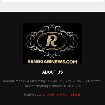
ABOUT US
Alamat Redaksi & Marketing: Jl. Ryacudu, Blok B7-No.8, Sukarame -
Bandarlampung. Contact: 0818646735
Contact us:
renggabinews@gmail.com