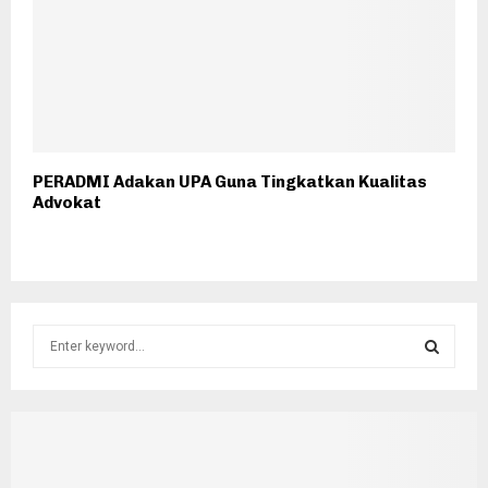
PERADMI Adakan UPA Guna Tingkatkan Kualitas
Advokat
S
e
a
S
r
c
E
h
f
A