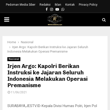
Pedoman Media Siber
Redaksi
Iklan
Kontak
Privacy Policy
Facebook
Instagram
Youtube
Whatsapp
PRIMARY
MENU
Home
Nasional
Irjen Argo: Kapolri Berikan Instruksi ke Jajaran Seluruh
Indonesia Melakukan Operasi Premanisme
Nasional
Irjen Argo: Kapolri Berikan
Instruksi ke Jajaran Seluruh
Indonesia Melakukan Operasi
Premanisme
11/06/2021
SURABAYA,JESTV.ID-Kepala Divisi Humas Polri, Irjen Pol