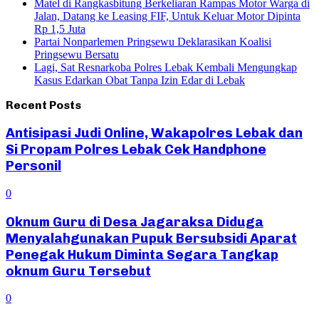
Matel di Rangkasbitung Berkeliaran Rampas Motor Warga di
Jalan, Datang ke Leasing FIF, Untuk Keluar Motor Dipinta
Rp 1,5 Juta
Partai Nonparlemen Pringsewu Deklarasikan Koalisi
Pringsewu Bersatu
Lagi, Sat Resnarkoba Polres Lebak Kembali Mengungkap
Kasus Edarkan Obat Tanpa Izin Edar di Lebak
Recent Posts
Antisipasi Judi Online, Wakapolres Lebak dan
Si Propam Polres Lebak Cek Handphone
Personil
0
Oknum Guru di Desa Jagaraksa Diduga
Menyalahgunakan Pupuk Bersubsidi Aparat
Penegak Hukum Diminta Segara Tangkap
oknum Guru Tersebut
0