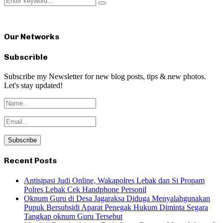
Search
for:
Our Networks
Subscrible
Subscribe my Newsletter for new blog posts, tips & new photos.
Let's stay updated!
Recent Posts
Antisipasi Judi Online, Wakapolres Lebak dan Si Propam
Polres Lebak Cek Handphone Personil
Oknum Guru di Desa Jagaraksa Diduga Menyalahgunakan
Pupuk Bersubsidi Aparat Penegak Hukum Diminta Segara
Tangkap oknum Guru Tersebut