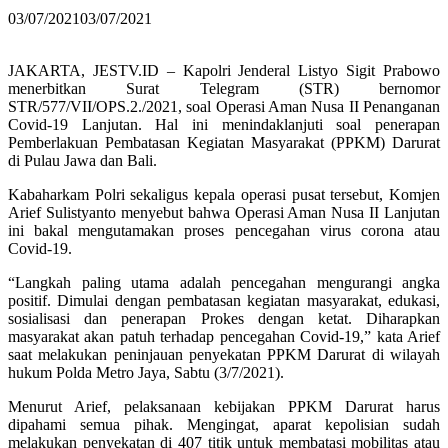
03/07/2021
03/07/2021
JAKARTA, JESTV.ID – Kapolri Jenderal Listyo Sigit Prabowo
menerbitkan Surat Telegram (STR) bernomor
STR/577/VII/OPS.2./2021, soal Operasi Aman Nusa II Penanganan
Covid-19 Lanjutan. Hal ini menindaklanjuti soal penerapan
Pemberlakuan Pembatasan Kegiatan Masyarakat (PPKM) Darurat
di Pulau Jawa dan Bali.
Kabaharkam Polri sekaligus kepala operasi pusat tersebut, Komjen
Arief Sulistyanto menyebut bahwa Operasi Aman Nusa II Lanjutan
ini bakal mengutamakan proses pencegahan virus corona atau
Covid-19.
“Langkah paling utama adalah pencegahan mengurangi angka
positif. Dimulai dengan pembatasan kegiatan masyarakat, edukasi,
sosialisasi dan penerapan Prokes dengan ketat. Diharapkan
masyarakat akan patuh terhadap pencegahan Covid-19,” kata Arief
saat melakukan peninjauan penyekatan PPKM Darurat di wilayah
hukum Polda Metro Jaya, Sabtu (3/7/2021).
Menurut Arief, pelaksanaan kebijakan PPKM Darurat harus
dipahami semua pihak. Mengingat, aparat kepolisian sudah
melakukan penyekatan di 407 titik untuk membatasi mobilitas atau