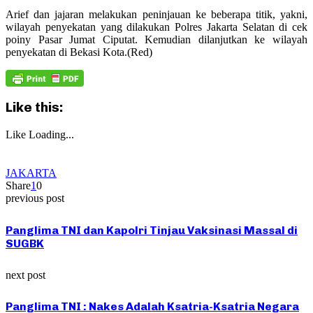
Arief dan jajaran melakukan peninjauan ke beberapa titik, yakni,
wilayah penyekatan yang dilakukan Polres Jakarta Selatan di cek
poiny Pasar Jumat Ciputat. Kemudian dilanjutkan ke wilayah
penyekatan di Bekasi Kota.(Red)
Like this:
Like
Loading...
JAKARTA
Share
1
0
previous post
Panglima TNI dan Kapolri Tinjau Vaksinasi Massal di
SUGBK
next post
Panglima TNI : Nakes Adalah Ksatria-Ksatria Negara