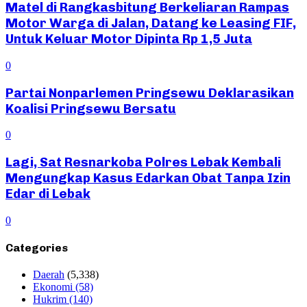
Matel di Rangkasbitung Berkeliaran Rampas
Motor Warga di Jalan, Datang ke Leasing FIF,
Untuk Keluar Motor Dipinta Rp 1,5 Juta
0
Partai Nonparlemen Pringsewu Deklarasikan
Koalisi Pringsewu Bersatu
0
Lagi, Sat Resnarkoba Polres Lebak Kembali
Mengungkap Kasus Edarkan Obat Tanpa Izin
Edar di Lebak
0
Categories
Daerah
(5,338)
Ekonomi
(58)
Hukrim
(140)