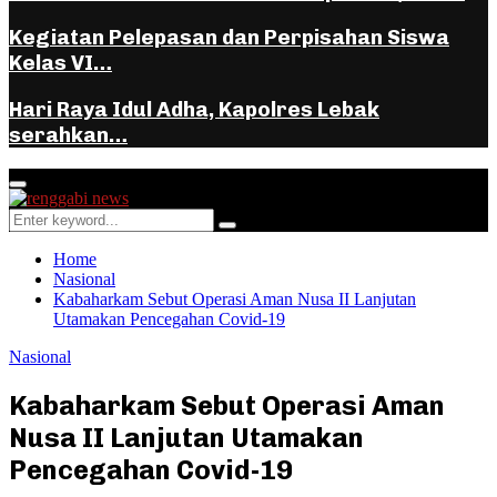
Kegiatan Pelepasan dan Perpisahan Siswa
Kelas VI…
Hari Raya Idul Adha, Kapolres Lebak
serahkan…
Facebook
Instagram
Youtube
Whatsapp
Primary
Menu
Search
Search
for:
Home
Nasional
Kabaharkam Sebut Operasi Aman Nusa II Lanjutan
Utamakan Pencegahan Covid-19
Nasional
Kabaharkam Sebut Operasi Aman
Nusa II Lanjutan Utamakan
Pencegahan Covid-19