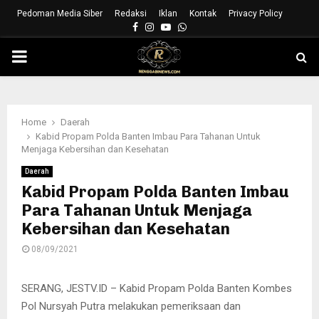
Pedoman Media Siber
Redaksi
Iklan
Kontak
Privacy Policy
Facebook
Instagram
Youtube
Whatsapp
PRIMARY
MENU
Home
Daerah
Kabid Propam Polda Banten Imbau Para Tahanan Untuk
Menjaga Kebersihan dan Kesehatan
Daerah
Kabid Propam Polda Banten Imbau
Para Tahanan Untuk Menjaga
Kebersihan dan Kesehatan
08/09/2021
SERANG, JESTV.ID – Kabid Propam Polda Banten Kombes
Pol Nursyah Putra melakukan pemeriksaan dan