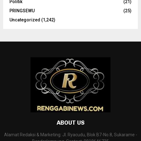
Politik
(21)
PRINGSEWU
(25)
Uncategorized
(1,242)
ABOUT US
Alamat Redaksi & Marketing: Jl. Ryacudu, Blok B7-No.8, Sukarame -