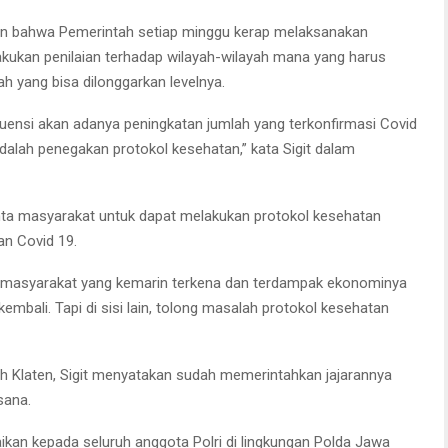
an bahwa Pemerintah setiap minggu kerap melaksanakan
akukan penilaian terhadap wilayah-wilayah mana yang harus
 yang bisa dilonggarkan levelnya.
ensi akan adanya peningkatan jumlah yang terkonfirmasi Covid
adalah penegakan protokol kesehatan,” kata Sigit dalam
nta masyarakat untuk dapat melakukan protokol kesehatan
an Covid 19.
p masyarakat yang kemarin terkena dan terdampak ekonominya
embali. Tapi di sisi lain, tolong masalah protokol kesehatan
h Klaten, Sigit menyatakan sudah memerintahkan jajarannya
sana.
kan kepada seluruh anggota Polri di lingkungan Polda Jawa