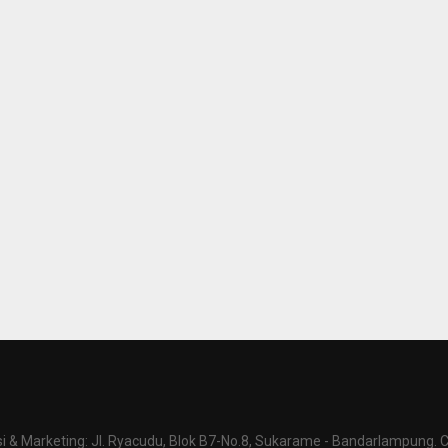
 & Marketing: Jl. Ryacudu, Blok B7-No.8, Sukarame - Bandarlampung. C