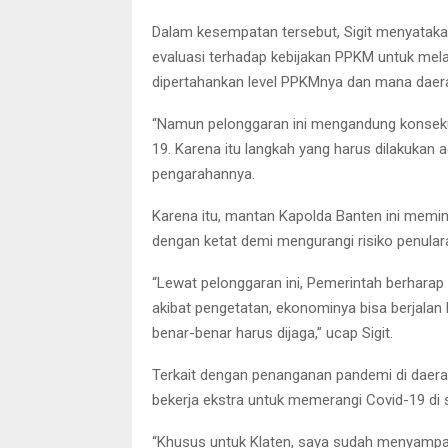
Dalam kesempatan tersebut, Sigit menyatak
evaluasi terhadap kebijakan PPKM untuk mel
dipertahankan level PPKMnya dan mana daerah
“Namun pelonggaran ini mengandung konseku
19. Karena itu langkah yang harus dilakukan 
pengarahannya.
Karena itu, mantan Kapolda Banten ini memi
dengan ketat demi mengurangi risiko penular
“Lewat pelonggaran ini, Pemerintah berhara
akibat pengetatan, ekonominya bisa berjalan k
benar-benar harus dijaga,” ucap Sigit.
Terkait dengan penanganan pandemi di daera
bekerja ekstra untuk memerangi Covid-19 di 
“Khusus untuk Klaten, saya sudah menyampai