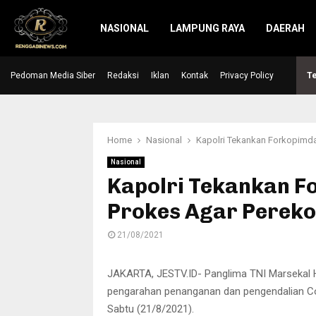
NASIONAL
LAMPUNG RAYA
DAERAH
Pedoman Media Siber
Hari Raya Idul Adha, Kapolres Lebak serahkan…
Redaksi
Iklan
Kontak
Privacy Policy
Te
Home
Nasional
Kapolri Tekankan Forkopimda
Nasional
Kapolri Tekankan F
Prokes Agar Perek
21/08/2021
JAKARTA, JESTV.ID- Panglima TNI Marsekal Ha
pengarahan penanganan dan pengendalian Co
Sabtu (21/8/2021).