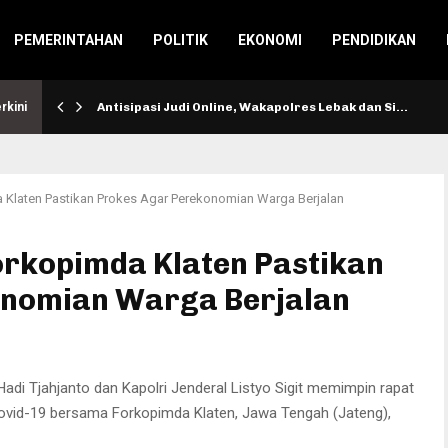
PEMERINTAHAN
POLITIK
EKONOMI
PENDIDIKAN
rkini
Antisipasi Judi Online, Wakapolres Lebak dan Si…
 Klaten Pastikan Prokes Agar Perekonomian Warga Berjalan
orkopimda Klaten Pastikan
onomian Warga Berjalan
di Tjahjanto dan Kapolri Jenderal Listyo Sigit memimpin rapat
vid-19 bersama Forkopimda Klaten, Jawa Tengah (Jateng),