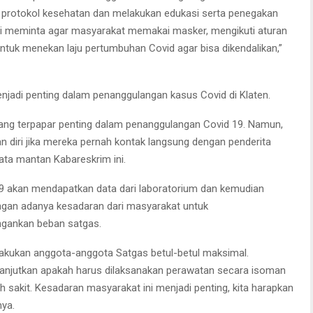
protokol kesehatan dan melakukan edukasi serta penegakan
mi meminta agar masyarakat memakai masker, mengikuti aturan
untuk menekan laju pertumbuhan Covid agar bisa dikendalikan,”
enjadi penting dalam penanggulangan kasus Covid di Klaten.
yang terpapar penting dalam penanggulangan Covid 19. Namun,
 diri jika mereka pernah kontak langsung dengan penderita
kata mantan Kabareskrim ini.
19 akan mendapatkan data dari laboratorium dan kemudian
ngan adanya kesadaran dari masyarakat untuk
gankan beban satgas.
lakukan anggota-anggota Satgas betul-betul maksimal.
 dilanjutkan apakah harus dilaksanakan perawatan secara isoman
h sakit. Kesadaran masyarakat ini menjadi penting, kita harapkan
nya.