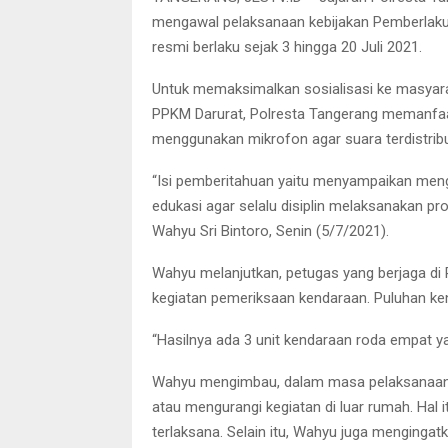
mengawal pelaksanaan kebijakan Pemberlak
resmi berlaku sejak 3 hingga 20 Juli 2021.
Untuk memaksimalkan sosialisasi ke masyar
PPKM Darurat, Polresta Tangerang memanfaat
menggunakan mikrofon agar suara terdistribu
“Isi pemberitahuan yaitu menyampaikan meng
edukasi agar selalu disiplin melaksanakan p
Wahyu Sri Bintoro, Senin (5/7/2021).
Wahyu melanjutkan, petugas yang berjaga d
kegiatan pemeriksaan kendaraan. Puluhan ken
“Hasilnya ada 3 unit kendaraan roda empat ya
Wahyu mengimbau, dalam masa pelaksanaan 
atau mengurangi kegiatan di luar rumah. Hal 
terlaksana. Selain itu, Wahyu juga menginga