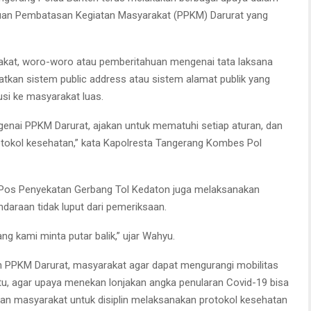
uan Pembatasan Kegiatan Masyarakat (PPKM) Darurat yang
akat, woro-woro atau pemberitahuan mengenai tata laksana
kan sistem public address atau sistem alamat publik yang
si ke masyarakat luas.
enai PPKM Darurat, ajakan untuk mematuhi setiap aturan, dan
rotokol kesehatan,” kata Kapolresta Tangerang Kombes Pol
i Pos Penyekatan Gerbang Tol Kedaton juga melaksanakan
daraan tidak luput dari pemeriksaan.
ng kami minta putar balik,” ujar Wahyu.
PPKM Darurat, masyarakat agar dapat mengurangi mobilitas
itu, agar upaya menekan lonjakan angka penularan Covid-19 bisa
tkan masyarakat untuk disiplin melaksanakan protokol kesehatan