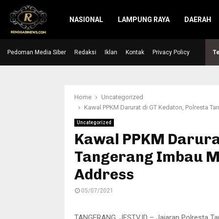
NASIONAL
LAMPUNG RAYA
DAERAH
Pedoman Media Siber
Redaksi
Iklan
Kontak
Privacy Policy
Te
Home
Uncategorized
Kawal PPKM Darurat di GT Kedaton, Polresta T
Uncategorized
Kawal PPKM Darurat
Tangerang Imbau M
Address
05/07/2021
TANGERANG, JESTV.ID – Jajaran Polresta Ta