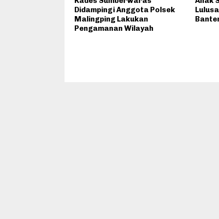
Kades Sumberwaras
Anak S
Didampingi Anggota Polsek
Lulusa
Malingping Lakukan
Bante
Pengamanan Wilayah