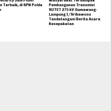
ecurity Jadi Polisi
Masyarakat Terdampak
n Terbaik, di SPN Polda
Pembangunan Transmisi
n
SUTET 275 kV Gumawang-
Lampung I/Sribawono
Tandatangani Berita Acara
Kesepakatan