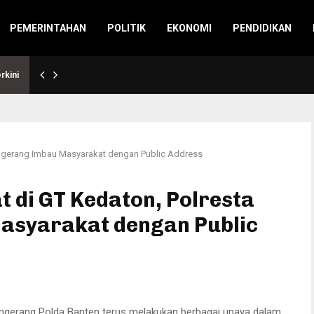
PEMERINTAHAN
POLITIK
EKONOMI
PENDIDIKAN
rkini
angerang Imbau Masyarakat dengan Public Address
 di GT Kedaton, Polresta
asyarakat dengan Public
ngerang Polda Banten terus melakukan berbagai upaya dalam