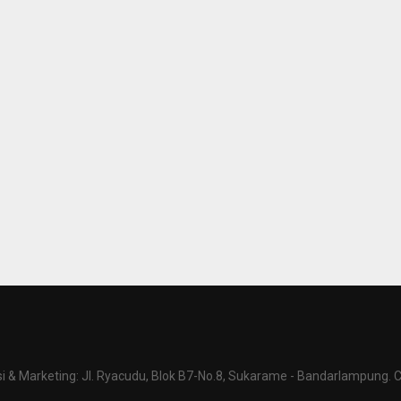
 & Marketing: Jl. Ryacudu, Blok B7-No.8, Sukarame - Bandarlampung. C