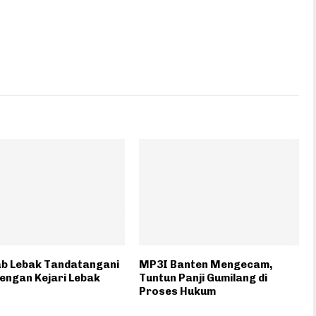
b Lebak Tandatangani
MP3I Banten Mengecam,
engan Kejari Lebak
Tuntun Panji Gumilang di
Proses Hukum