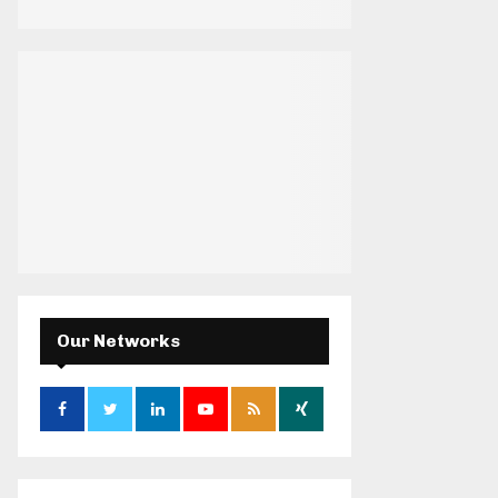
H
Our Networks