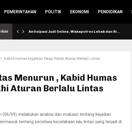
PEMERINTAHAN
POLITIK
EKONOMI
PENDIDIKAN
rkini
Antisipasi Judi Online, Wakapolres Lebak dan Si…
 , Kabid Humas Ingatkan Tetap Patuhi Aturan Berlalu Lintas
ntas Menurun , Kabid Humas
hi Aturan Berlalu Lintas
(06/09) melakukan analisa dan evaluasi tentang kejadian
masuk tentang peristiwa kecelakaan lalu lintas yang terjadi di