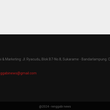
 & Marketing: Jl. Ryacudu, Blok B7-No.8, Sukarame - Bandarlampung. C
nggabinews@gmail.com
@2024 - renggabi news