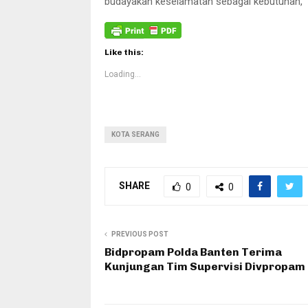
budayakan keselamatan sebagai kebutuhan,” 
Like this:
Loading...
KOTA SERANG
SHARE
0
0
PREVIOUS POST
Bidpropam Polda Banten Terima
Kunjungan Tim Supervisi Divpropam 