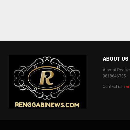
ABOUT US
Alamat Redaksi
0818646735
Contact us:
re