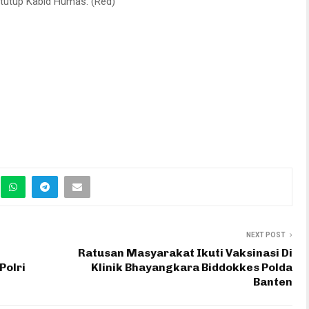
tutup Kabid Humas. (Red)
NEXT POST
Ratusan Masyarakat Ikuti Vaksinasi Di
Polri
Klinik Bhayangkara Biddokkes Polda
Banten