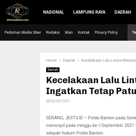
NASIONAL
LAMPUNG RAYA
DAERAH
Pedoman Media Siber
Hari Raya Idul Adha, Kapolres Lebak serahkan…
Redaksi
Iklan
Kontak
Privacy Policy
Te
Home
Daerah
Kecelakaan Lalu Lintas Menurun
Daerah
Kecelakaan Lalu Li
Ingatkan Tetap Patu
06/09/2021
SERANG, JESTV.ID – Polda Banten pada Senin 
menonjol pada minggu ke-I September 2021 ter
wilayah hukum Polda Banten.