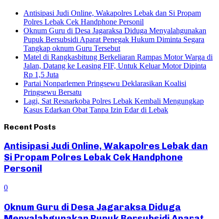
Antisipasi Judi Online, Wakapolres Lebak dan Si Propam
Polres Lebak Cek Handphone Personil
Oknum Guru di Desa Jagaraksa Diduga Menyalahgunakan
Pupuk Bersubsidi Aparat Penegak Hukum Diminta Segara
Tangkap oknum Guru Tersebut
Matel di Rangkasbitung Berkeliaran Rampas Motor Warga di
Jalan, Datang ke Leasing FIF, Untuk Keluar Motor Dipinta
Rp 1,5 Juta
Partai Nonparlemen Pringsewu Deklarasikan Koalisi
Pringsewu Bersatu
Lagi, Sat Resnarkoba Polres Lebak Kembali Mengungkap
Kasus Edarkan Obat Tanpa Izin Edar di Lebak
Recent Posts
Antisipasi Judi Online, Wakapolres Lebak dan
Si Propam Polres Lebak Cek Handphone
Personil
0
Oknum Guru di Desa Jagaraksa Diduga
Menyalahgunakan Pupuk Bersubsidi Aparat