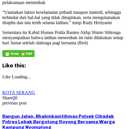
pelaksanaan menembak
“Utamakan faktor keselamatan pribadi maupun materiil, sehingga
terhindar dari hal-hal yang tidak diinginkan, serta mengutamakan
disiplin dan tata tertib selama latihan.” tutup Rudy Heriyanto
Sementara itu Kabid Humas Polda Banten Akbp Shinto Silitonga
menyampaikan bahwa latihan menembak ini rutin dilakukan setiap
hari Jumat setelah olahraga pagi bersama (Red)
Like this:
Like
Loading...
KOTA SERANG
Share
0
0
previous post
Bangun Jalan, Bhabinkamtibmas Polsek Cibadak
Polres Lebak Bergotong Royong Bersama Warga
Kampung Nyomplong