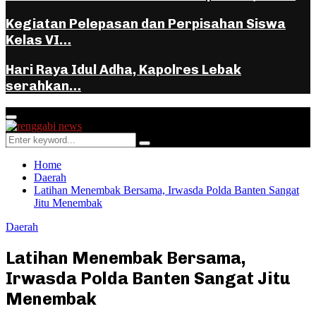
Kegiatan Pelepasan dan Perpisahan Siswa
Kelas VI…
Hari Raya Idul Adha, Kapolres Lebak
serahkan…
Facebook
Instagram
Youtube
Whatsapp
Primary
Menu
Search
Search
for:
Home
Daerah
Latihan Menembak Bersama, Irwasda Polda Banten Sangat
Jitu Menembak
Daerah
Latihan Menembak Bersama,
Irwasda Polda Banten Sangat Jitu
Menembak