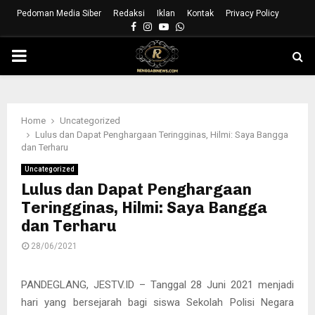
Pedoman Media Siber
Redaksi
Iklan
Kontak
Privacy Policy
Facebook
Instagram
Youtube
Whatsapp
PRIMARY
MENU
Home
Uncategorized
Lulus dan Dapat Penghargaan Teringginas, Hilmi: Saya Bangga
dan Terharu
Uncategorized
Lulus dan Dapat Penghargaan
Teringginas, Hilmi: Saya Bangga
dan Terharu
28/06/2021
PANDEGLANG, JESTV.ID – Tanggal 28 Juni 2021 menjadi
hari yang bersejarah bagi siswa Sekolah Polisi Negara