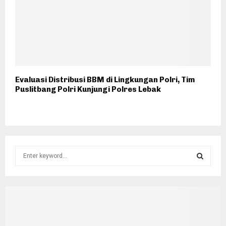
Evaluasi Distribusi BBM di Lingkungan Polri, Tim
Puslitbang Polri Kunjungi Polres Lebak
S
e
a
S
r
c
E
h
f
A
o