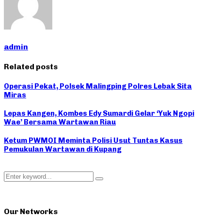
admin
Related posts
Operasi Pekat, Polsek Malingping Polres Lebak Sita
Miras
Lepas Kangen, Kombes Edy Sumardi Gelar ‘Yuk Ngopi
Wae’ Bersama Wartawan Riau
Ketum PWMOI Meminta Polisi Usut Tuntas Kasus
Pemukulan Wartawan di Kupang
Search
Search
for:
Our Networks