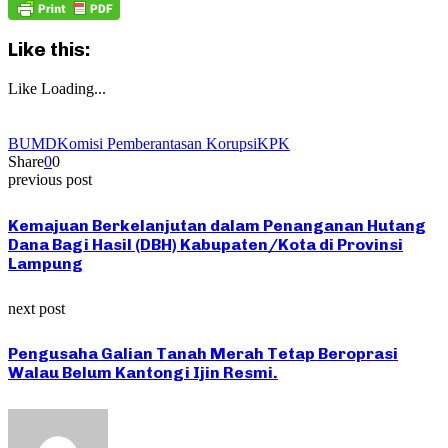
Like this:
Like
Loading...
BUMD
Komisi Pemberantasan Korupsi
KPK
Share
0
0
previous post
Kemajuan Berkelanjutan dalam Penanganan Hutang
Dana Bagi Hasil (DBH) Kabupaten/Kota di Provinsi
Lampung
next post
Pengusaha Galian Tanah Merah Tetap Beroprasi
Walau Belum Kantongi Ijin Resmi.