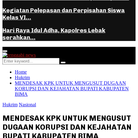
Kegiatan Pelepasan dan Perpisahan Siswa
Kelas VI…
Hari Raya Idul Adha, Kapolres Lebak
serahkan…
Facebook
Instagram
Youtube
Whatsapp
Primary
Menu
Search
Search
for:
Home
Hukrim
MENDESAK KPK UNTUK MENGUSUT DUGAAN
KORUPSI DAN KEJAHATAN BUPATI KABUPATEN
BIMA
Hukrim
Nasional
MENDESAK KPK UNTUK MENGUSUT
DUGAAN KORUPSI DAN KEJAHATAN
BUPATI KABUPATEN BIMA