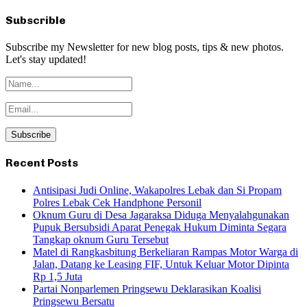
Subscrible
Subscribe my Newsletter for new blog posts, tips & new photos.
Let's stay updated!
Recent Posts
Antisipasi Judi Online, Wakapolres Lebak dan Si Propam
Polres Lebak Cek Handphone Personil
Oknum Guru di Desa Jagaraksa Diduga Menyalahgunakan
Pupuk Bersubsidi Aparat Penegak Hukum Diminta Segara
Tangkap oknum Guru Tersebut
Matel di Rangkasbitung Berkeliaran Rampas Motor Warga di
Jalan, Datang ke Leasing FIF, Untuk Keluar Motor Dipinta
Rp 1,5 Juta
Partai Nonparlemen Pringsewu Deklarasikan Koalisi
Pringsewu Bersatu