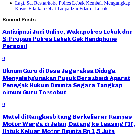
Lagi, Sat Resnarkoba Polres Lebak Kembali Mengungkap
Kasus Edarkan Obat Tanpa Izin Edar di Lebak
Recent Posts
Antisipasi Judi Online, Wakapolres Lebak dan
Si Propam Polres Lebak Cek Handphone
Personil
0
Oknum Guru di Desa Jagaraksa Diduga
Menyalahgunakan Pupuk Bersubsidi Aparat
Penegak Hukum Diminta Segara Tangkap
oknum Guru Tersebut
0
Matel di Rangkasbitung Berkeliaran Rampas
Motor Warga di Jalan, Datang ke Leasing FIF,
Untuk Keluar Motor Dipinta Rp 1,5 Juta