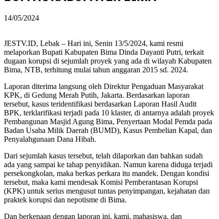
14/05/2024
JESTV.ID, Lebak – Hari ini, Senin 13/5/2024, kami resmi
melaporkan Bupati Kabupaten Bima Dinda Dayanti Putri, terkait
dugaan korupsi di sejumlah proyek yang ada di wilayah Kabupaten
Bima, NTB, terhitung mulai tahun anggaran 2015 sd. 2024.
Laporan diterima langsung oleh Direktur Pengaduan Masyarakat
KPK, di Gedung Merah Putih, Jakarta. Berdasarkan laporan
tersebut, kasus teridentifikasi berdasarkan Laporan Hasil Audit
BPK, terklarifikasi terjadi pada 10 klaster, di antarnya adalah proyek
Pembangunan Masjid Agung Bima, Penyertaan Modal Pemda pada
Badan Usaha Milik Daerah (BUMD), Kasus Pembelian Kapal, dan
Penyalahgunaan Dana Hibah.
Dari sejumlah kasus tersebut, telah dilaporkan dan bahkan sudah
ada yang sampai ke tahap penyidikan. Namun karena diduga terjadi
persekongkolan, maka berkas perkara itu mandek. Dengan kondisi
tersebut, maka kami mendesak Komisi Pemberantasan Korupsi
(KPK) untuk serius mengusut tuntas penyimpangan, kejahatan dan
praktek korupsi dan nepotisme di Bima.
Dan berkenaan dengan laporan ini, kami, mahasiswa, dan