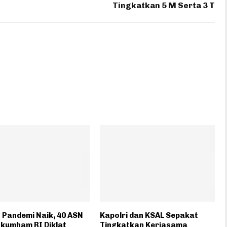
Tingkatkan 5 M Serta 3 T
 Pandemi Naik, 40 ASN
Kapolri dan KSAL Sepakat
kumham RI Diklat
Tingkatkan Kerjasama