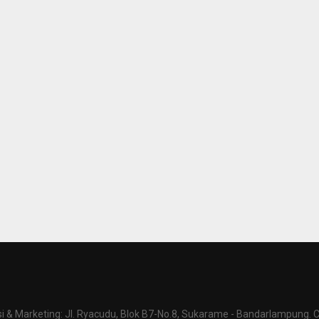
 & Marketing: Jl. Ryacudu, Blok B7-No.8, Sukarame - Bandarlampung. C