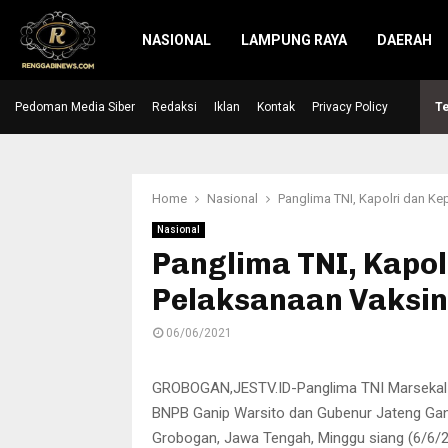
NASIONAL
LAMPUNG RAYA
DAERAH
Pedoman Media Siber
Hari Raya Idul Adha, Kapolres Lebak serahkan…
Redaksi
Iklan
Kontak
Privacy Policy
Te
Home
Nasional
Panglima TNI, Kapolri dan K
Nasional
Panglima TNI, Kapol
Pelaksanaan Vaksin
06/06/2021
GROBOGAN,JESTV.ID-Panglima TNI Marsekal Ha
BNPB Ganip Warsito dan Gubenur Jateng Ganj
Grobogan, Jawa Tengah, Minggu siang (6/6/2