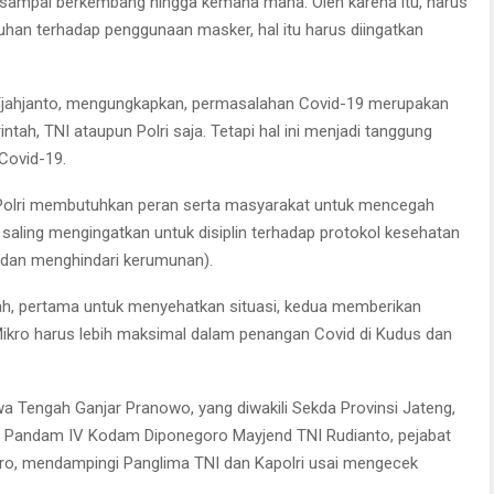
an sampai berkembang hingga kemana mana. Oleh karena itu, harus
tuhan terhadap penggunaan masker, hal itu harus diingatkan
 Tjahjanto, mengungkapkan, permasalahan Covid-19 merupakan
ah, TNI ataupun Polri saja. Tetapi hal ini menjadi tanggung
Covid-19.
an Polri membutuhkan peran serta masyarakat untuk mencegah
 saling mengingatkan untuk disiplin terhadap protokol kesehatan
 dan menghindari kerumunan).
rah, pertama untuk menyehatkan situasi, kedua memberikan
kro harus lebih maksimal dalam penangan Covid di Kudus dan
a Tengah Ganjar Pranowo, yang diwakili Sekda Provinsi Jateng,
i, Pandam IV Kodam Diponegoro Mayjend TNI Rudianto, pejabat
o, mendampingi Panglima TNI dan Kapolri usai mengecek