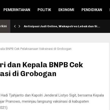
PEMERINTAHAN
POLITIK
EKONOMI
PENDIDIKAN
rkini
Antisipasi Judi Online, Wakapolres Lebak dan Si…
epala BNPB Cek Pelaksanaan Vaksinasi di Grobogan
ri dan Kepala BNPB Cek
asi di Grobogan
di Tjahjanto dan Kapolri Jenderal Listyo Sigit, bersama Kepala
ar Pranowo, meninjau langsung vaksinasi di kabupaten
021).