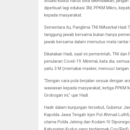
situasi kudus harus bisa dikendalikan, jang
diperkuat lagi edukasi 3M, PPKM Mikro, kepa
kepada masyarakat.
Sementara itu, Panglima TNI MAserkal Hadi
tanggung jawab bersama bukan hanya pemerint
jawab bersama dalam memutus mata rantai 
Dikatakan Hadi, saat ini pemerintah, TNI d
penularan Covid-19. Minimal, kata dia, semua
yaitu 3 M (memakai masker, mencuci tangan
“Dengan cara pola berjalan sesuai dengan a
wawasan kepada masyarakat, ketiga PPKM Mi
Grobogan ini,” ujar Hadi.
Hadir dalam kunjungan tersebut, Gubenur Jaw
Kapolda Jawa Tengah Irjen Pol Ahmad Luthf
utama Polda Jateng dan Kodam IV Diponegor
Kabupaten Kudus yang terdampak Cov.(Red)