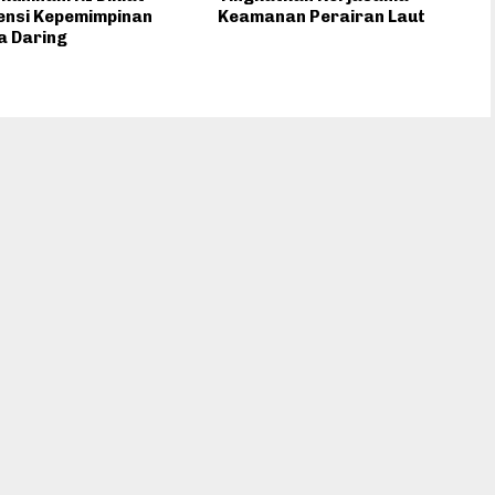
ensi Kepemimpinan
Keamanan Perairan Laut
a Daring