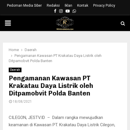
Pedoman Media Siber
Redaksi
Iklan
Kontak
Privacy Policy
Facebook
Instagram
Youtube
Whatsapp
PRIMARY
MENU
Home
Daerah
Pengamanan Kawasan PT Krakatau Daya Listrik oleh
Ditpamobvit Polda Banten
Daerah
Pengamanan Kawasan PT
Krakatau Daya Listrik oleh
Ditpamobvit Polda Banten
18/08/2021
CILEGON, JESTV.ID – Dalam rangka mewujudkan
keamanan di Kawasan PT. Krakatau Daya Listrik Cilegon,