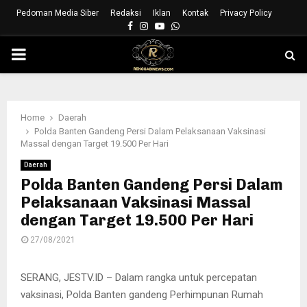
Pedoman Media Siber
Redaksi
Iklan
Kontak
Privacy Policy
Facebook
Instagram
Youtube
Whatsapp
PRIMARY
MENU
Home
Daerah
Polda Banten Gandeng Persi Dalam Pelaksanaan Vaksinasi
Massal dengan Target 19.500 Per Hari
Daerah
Polda Banten Gandeng Persi Dalam
Pelaksanaan Vaksinasi Massal
dengan Target 19.500 Per Hari
27/08/2021
SERANG, JESTV.ID – Dalam rangka untuk percepatan
vaksinasi, Polda Banten gandeng Perhimpunan Rumah