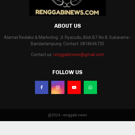
ABOUT US
Alamat Redaksi & Marketing: Jl. Ryacudu, Blok B7-No.8, Sukarame -
Bandarlampung. Contact: 0818646735
Contact us:
renggabinews@gmail.com
FOLLOW US
@2024 - renggabi news