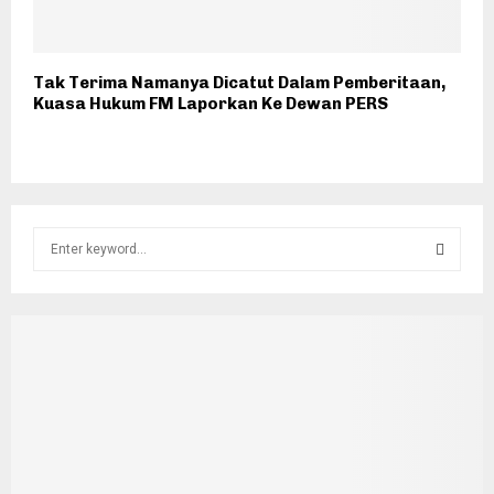
Tak Terima Namanya Dicatut Dalam Pemberitaan,
Kuasa Hukum FM Laporkan Ke Dewan PERS
S
e
a
S
r
c
E
h
f
A
o
r
R
:
C