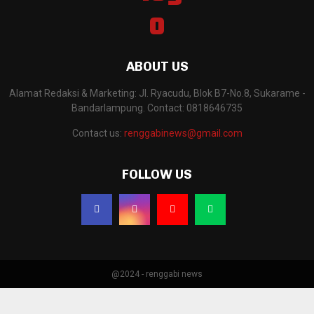
ABOUT US
Alamat Redaksi & Marketing: Jl. Ryacudu, Blok B7-No.8, Sukarame -
Bandarlampung. Contact: 0818646735
Contact us:
renggabinews@gmail.com
FOLLOW US
@2024 - renggabi news