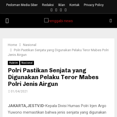
Pedoman Media Siber
Redaksi
Iklan
Kontak
Privacy Policy
Facebook
Instagram
Youtube
Whatsapp
PRIMARY
MENU
Home
Nasional
Polri Pastikan Senjata yang Digunakan Pelaku Teror Mabes Polri
Jenis Airgun
Hukrim
Nasional
Polri Pastikan Senjata yang
Digunakan Pelaku Teror Mabes
Polri Jenis Airgun
01/04/2021
JAKARTA,JESTV.ID-
Kepala Divisi Humas Polri Irjen Argo
Yuwono memastikan bahwa jenis senjata yang digunakan