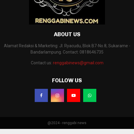
ABOUT US
Alamat Redaksi & Marketing: Jl. Ryacudu, Blok B7-No.8, Sukarame -
Bandarlampung. Contact: 0818646735
Contact us:
renggabinews@gmail.com
FOLLOW US
@2024 - renggabi news