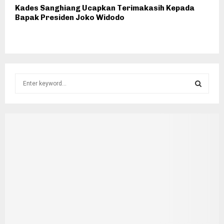
Kades Sanghiang Ucapkan Terimakasih Kepada
Bapak Presiden Joko Widodo
S
e
a
S
r
c
E
h
f
A
o
r
R
:
C
H