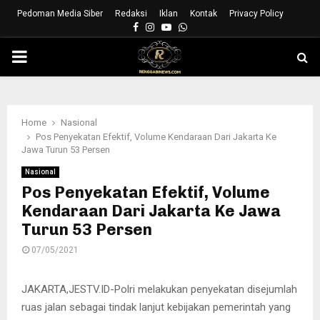
Pedoman Media Siber
Redaksi
Iklan
Kontak
Privacy Policy
Facebook
Instagram
Youtube
Whatsapp
PRIMARY
MENU
Home
Nasional
Pos Penyekatan Efektif, Volume Kendaraan Dari Jakarta Ke
Jawa Turun 53 Persen
Nasional
Pos Penyekatan Efektif, Volume
Kendaraan Dari Jakarta Ke Jawa
Turun 53 Persen
07/05/2021
JAKARTA,JESTV.ID-Polri melakukan penyekatan disejumlah
ruas jalan sebagai tindak lanjut kebijakan pemerintah yang