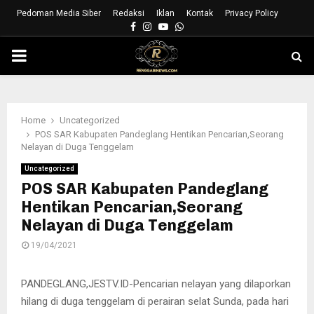
Pedoman Media Siber
Redaksi
Iklan
Kontak
Privacy Policy
Facebook
Instagram
Youtube
Whatsapp
PRIMARY
MENU
Home
Uncategorized
POS SAR Kabupaten Pandeglang Hentikan Pencarian,Seorang
Nelayan di Duga Tenggelam
Uncategorized
POS SAR Kabupaten Pandeglang
Hentikan Pencarian,Seorang
Nelayan di Duga Tenggelam
19/04/2021
PANDEGLANG,JESTV.ID-Pencarian nelayan yang dilaporkan
hilang di duga tenggelam di perairan selat Sunda, pada hari