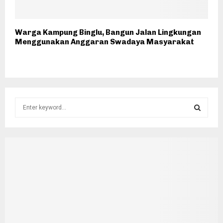
Warga Kampung Binglu, Bangun Jalan Lingkungan
Menggunakan Anggaran Swadaya Masyarakat
S
e
a
S
r
c
E
h
f
A
o
r
R
:
C