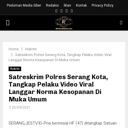
Pedoman Media Siber
Redaksi
Iklan
Kontak
Privacy Policy
Facebook
Instagram
Youtube
Whatsapp
PRIMARY
MENU
Home
Hukrim
Satreskrim Polres Serang Kota, Tangkap Pelaku Video Viral
Langgar Norma Kesopanan Di Muka Umum
Hukrim
Satreskrim Polres Serang Kota,
Tangkap Pelaku Video Viral
Langgar Norma Kesopanan Di
Muka Umum
25/04/2021
SERANG,JESTV.ID-Pria berinisial HF (47) ditangkap Satuan