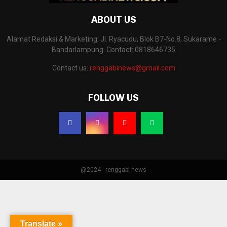
ABOUT US
Alamat Redaksi & Marketing: Jl. Ryacudu, Blok B7-No.8, Sukarame -
Bandarlampung. Contact: 0818646735
Contact us:
renggabinews@gmail.com
FOLLOW US
@2024 - renggabi news
Translate »