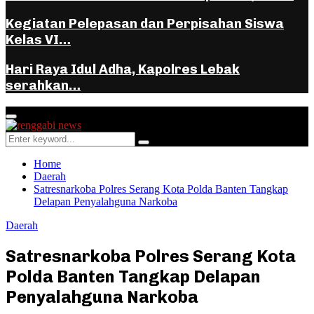
Kegiatan Pelepasan dan Perpisahan Siswa
Kelas VI…
Hari Raya Idul Adha, Kapolres Lebak
serahkan…
Facebook
Instagram
Youtube
Whatsapp
Primary
Menu
Search
Search
for:
Home
Daerah
Satresnarkoba Polres Serang Kota Polda Banten Tangkap
Delapan Penyalahguna Narkoba
Daerah
Satresnarkoba Polres Serang Kota
Polda Banten Tangkap Delapan
Penyalahguna Narkoba