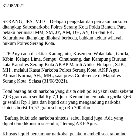
31/08/2021
SERANG, JESTV.ID – Delapan pengedar dan pemakai narkoba
ditangkap Satresnarkoba Polres Serang Kota Polda Banten. Para
pelaku berinisial MM, SM, JY, AM, DH, AY, US dan FK.
Seluruhnya ditangkap dilokasi berbeda, bahkan keluar wilayah
hukum Polres Serang Kota.
“TKP nya ada disekitar Karangantu, Kasemen. Walantaka, Gorda,
Kibin, Kelapa Lima, Sempu, Cimuncang, dan Kampung Buruan,”
kata Kapolres Serang Kota AKBP Maruli Ahiles Hutapea, S.IK.,
MH., melalui Kasat Narkoba Polres Serang Kota, AKP Agus
Ahmad Kurnia, SH., MH., saat press Conference di Mapolres
Serang Kota, Selasa (31/08/2021).
Total barang bukti narkoba yang disita oleh polisi yakni sabu seberat
7,03 gram atau senilai Rp 7,1 juta. Kemudian tembakau gorila 3,66
gr senilai Rp 1 juta dan liquid cair yang mengandung narkoba
sintetis berisi 15,57 gram seharga Rp 300 ribu.
“Bafang bukti ada narkoba sintetis, sabu, liquid juga. Ada yang
dijual dan dikonsumsi sendiri,” terang AKP Agus.
Khusus liquid bercampur narkoba, pelaku membeli secara online