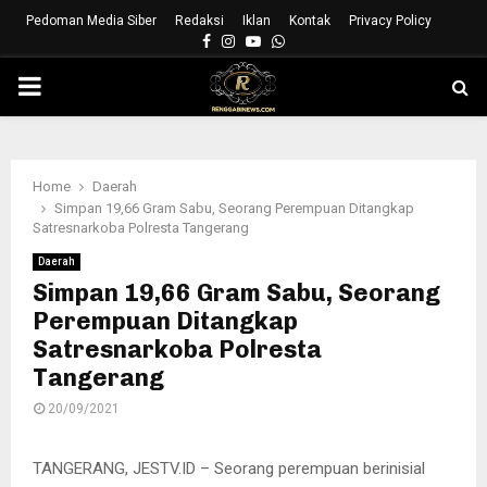
Pedoman Media Siber
Redaksi
Iklan
Kontak
Privacy Policy
Facebook
Instagram
Youtube
Whatsapp
PRIMARY
MENU
Home
Daerah
Simpan 19,66 Gram Sabu, Seorang Perempuan Ditangkap
Satresnarkoba Polresta Tangerang
Daerah
Simpan 19,66 Gram Sabu, Seorang
Perempuan Ditangkap
Satresnarkoba Polresta
Tangerang
20/09/2021
TANGERANG, JESTV.ID – Seorang perempuan berinisial