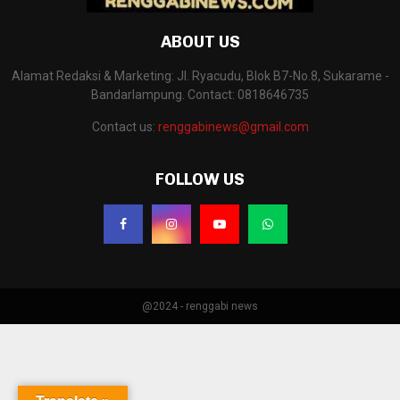
ABOUT US
Alamat Redaksi & Marketing: Jl. Ryacudu, Blok B7-No.8, Sukarame -
Bandarlampung. Contact: 0818646735
Contact us:
renggabinews@gmail.com
FOLLOW US
@2024 - renggabi news