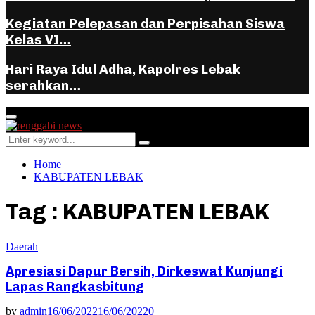
Kegiatan Pelepasan dan Perpisahan Siswa
Kelas VI…
Hari Raya Idul Adha, Kapolres Lebak
serahkan…
Facebook
Instagram
Youtube
Whatsapp
Primary
Menu
Search
Search
for:
Home
KABUPATEN LEBAK
Tag : KABUPATEN LEBAK
Daerah
Apresiasi Dapur Bersih, Dirkeswat Kunjungi
Lapas Rangkasbitung
by
admin
16/06/2022
16/06/2022
0