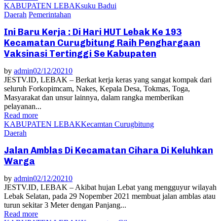
KABUPATEN LEBAK
suku Badui
Daerah
Pemerintahan
Ini Baru Kerja : Di Hari HUT Lebak Ke 193
Kecamatan Curugbitung Raih Penghargaan
Vaksinasi Tertinggi Se Kabupaten
by
admin
02/12/2021
0
JESTV.ID, LEBAK – Berkat kerja keras yang sangat kompak dari
seluruh Forkopimcam, Nakes, Kepala Desa, Tokmas, Toga,
Masyarakat dan unsur lainnya, dalam rangka memberikan
pelayanan...
Read more
KABUPATEN LEBAK
Kecamtan Curugbitung
Daerah
Jalan Amblas Di Kecamatan Cihara Di Keluhkan
Warga
by
admin
02/12/2021
0
JESTV.ID, LEBAK – Akibat hujan Lebat yang mengguyur wilayah
Lebak Selatan, pada 29 Nopember 2021 membuat jalan amblas atau
turun sekitar 3 Meter dengan Panjang...
Read more