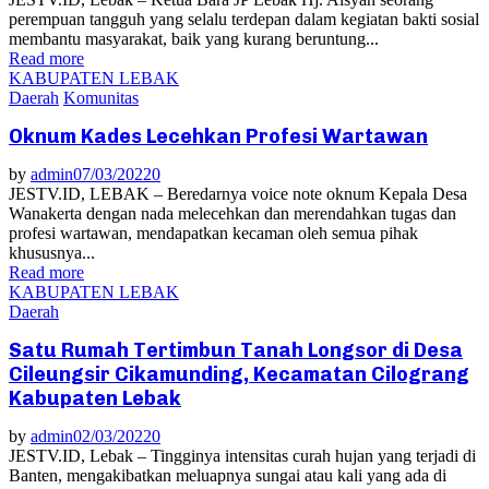
perempuan tangguh yang selalu terdepan dalam kegiatan bakti sosial
membantu masyarakat, baik yang kurang beruntung...
Read more
KABUPATEN LEBAK
Daerah
Komunitas
Oknum Kades Lecehkan Profesi Wartawan
by
admin
07/03/2022
0
JESTV.ID, LEBAK – Beredarnya voice note oknum Kepala Desa
Wanakerta dengan nada melecehkan dan merendahkan tugas dan
profesi wartawan, mendapatkan kecaman oleh semua pihak
khususnya...
Read more
KABUPATEN LEBAK
Daerah
Satu Rumah Tertimbun Tanah Longsor di Desa
Cileungsir Cikamunding, Kecamatan Cilograng
Kabupaten Lebak
by
admin
02/03/2022
0
JESTV.ID, Lebak – Tingginya intensitas curah hujan yang terjadi di
Banten, mengakibatkan meluapnya sungai atau kali yang ada di