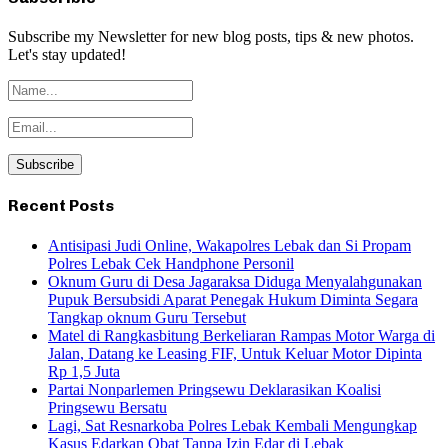
Subscribe my Newsletter for new blog posts, tips & new photos.
Let's stay updated!
Recent Posts
Antisipasi Judi Online, Wakapolres Lebak dan Si Propam
Polres Lebak Cek Handphone Personil
Oknum Guru di Desa Jagaraksa Diduga Menyalahgunakan
Pupuk Bersubsidi Aparat Penegak Hukum Diminta Segara
Tangkap oknum Guru Tersebut
Matel di Rangkasbitung Berkeliaran Rampas Motor Warga di
Jalan, Datang ke Leasing FIF, Untuk Keluar Motor Dipinta
Rp 1,5 Juta
Partai Nonparlemen Pringsewu Deklarasikan Koalisi
Pringsewu Bersatu
Lagi, Sat Resnarkoba Polres Lebak Kembali Mengungkap
Kasus Edarkan Obat Tanpa Izin Edar di Lebak