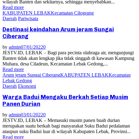
wilayah Banten dan sekitarnya, sehingga menyebabkan...
Read more
KABUPATEN LEBAK
Kecamatan Cilograng
Daerah
Pariwisata
Destinasi keindahan Arum jeram Sungai
Ciberang
by
admin
07/01/2022
0
JESTV.ID, LEBAK – Bagi para pecinta olahraga air, mengunjungi
Banten tidak akan lengkap jika tidak singgah di kawasan Kampung
Muhara, desa Ciladeun, Kecamatan Lebak Gedong,...
Read more
Arum jeram Sungai Ciberang
KABUPATEN LEBAK
Kecamatan
Lebak Gedong
Daerah
Ekonomi
Warga Badui Mengaku Berkah Setiap Musim
Panen Durian
by
admin
03/01/2022
0
JESTV.ID, LEBAK – Memasuki musim panen buah durian
merupakan suatu berkah bagi masyarakat Suku Badui pedalaman
ataupun suku Badui luar di wilayah Kabupaten Lebak, Provinsi...
Read more