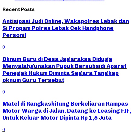
Recent Posts
Antisipasi Judi Online, Wakapolres Lebak dan
Si Propam Polres Lebak Cek Handphone
Personil
0
Oknum Guru di Desa Jagaraksa Diduga
Menyalahgunakan Pupuk Bersubsidi Aparat
Penegak Hukum Diminta Segara Tangkap
oknum Guru Tersebut
0
Matel di Rangkasbitung Berkeliaran Rampas
Motor Warga di Jalan, Datang ke Leasing FIF,
Untuk Keluar Motor Dipinta Rp 1,5 Juta
0