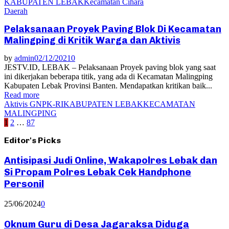
KABUPATEN LEBAK
Kecamatan Cihara
Daerah
Pelaksanaan Proyek Paving Blok Di Kecamatan
Malingping di Kritik Warga dan Aktivis
by
admin
02/12/2021
0
JESTV.ID, LEBAK – Pelaksanaan Proyek paving blok yang saat
ini dikerjakan beberapa titik, yang ada di Kecamatan Malingping
Kabupaten Lebak Provinsi Banten. Mendapatkan kritikan baik...
Read more
Aktivis GNPK-RI
KABUPATEN LEBAK
KECAMATAN
MALINGPING
Posts
1
2
…
87
pagination
Editor's Picks
Antisipasi Judi Online, Wakapolres Lebak dan
Si Propam Polres Lebak Cek Handphone
Personil
25/06/2024
0
Oknum Guru di Desa Jagaraksa Diduga