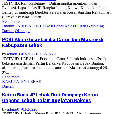
JESTV.ID, Rangkasbitung – Dalam rangka monitoring dan
Evaluasi, Lapas kelas III Rangkasbitung Kanwil Kemenkumham
Banten di sambangi Direktur Perawatan Kesehatan dan Rehabilitasi
(Direktur keswat) Ditjen...
Read more
Hukum
KABUPATEN LEBAK
Lapas Kelas III Rangkasbitung
Daerah
Olahraga
PCSI Akan Gelar Lomba Catur Non Master di
Kabupaten Lebak
by
admin
16/03/2022
16/03/2022
0
JESTV.ID, LEBAK – Persatuan Catur Seluruh Indonesia (Pcsi)
bekerjasama dengan Partai Berkarya Kabupaten Lebak Banten,
akan menggelar turnamen open catur non Master pada tanggal 26-
27...
Read more
KABUPATEN LEBAK
Daerah
Ketua Bara JP Lebak Ikut Dampingi Ketua
Gapensi Lebak Dalam Kegiatan Baksos
by
admin
07/03/2022
0
JESTV.ID, Lebak – Ketua Bara JP Lebak Hj. Aisyah seorang