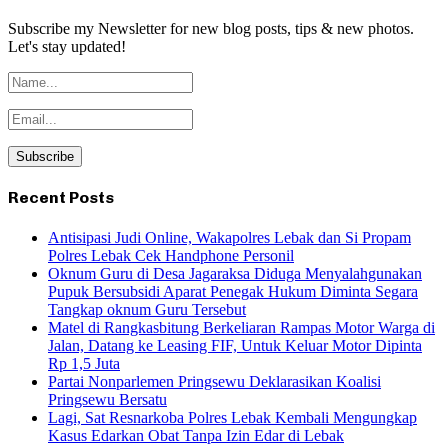
Subscribe my Newsletter for new blog posts, tips & new photos.
Let's stay updated!
Recent Posts
Antisipasi Judi Online, Wakapolres Lebak dan Si Propam
Polres Lebak Cek Handphone Personil
Oknum Guru di Desa Jagaraksa Diduga Menyalahgunakan
Pupuk Bersubsidi Aparat Penegak Hukum Diminta Segara
Tangkap oknum Guru Tersebut
Matel di Rangkasbitung Berkeliaran Rampas Motor Warga di
Jalan, Datang ke Leasing FIF, Untuk Keluar Motor Dipinta
Rp 1,5 Juta
Partai Nonparlemen Pringsewu Deklarasikan Koalisi
Pringsewu Bersatu
Lagi, Sat Resnarkoba Polres Lebak Kembali Mengungkap
Kasus Edarkan Obat Tanpa Izin Edar di Lebak