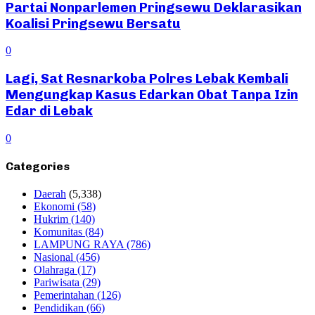
Partai Nonparlemen Pringsewu Deklarasikan
Koalisi Pringsewu Bersatu
0
Lagi, Sat Resnarkoba Polres Lebak Kembali
Mengungkap Kasus Edarkan Obat Tanpa Izin
Edar di Lebak
0
Categories
Daerah
(5,338)
Ekonomi
(58)
Hukrim
(140)
Komunitas
(84)
LAMPUNG RAYA
(786)
Nasional
(456)
Olahraga
(17)
Pariwisata
(29)
Pemerintahan
(126)
Pendidikan
(66)