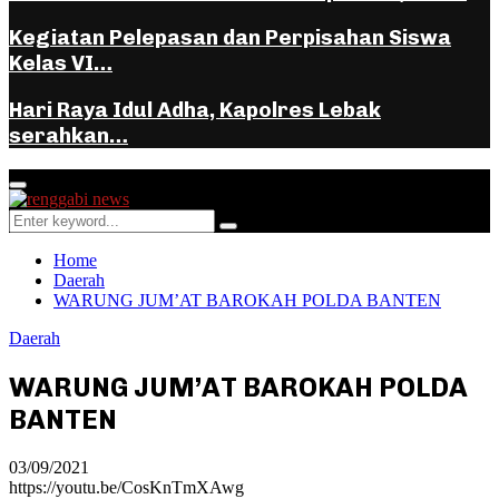
Kegiatan Pelepasan dan Perpisahan Siswa
Kelas VI…
Hari Raya Idul Adha, Kapolres Lebak
serahkan…
Facebook
Instagram
Youtube
Whatsapp
Primary
Menu
Search
Search
for:
Home
Daerah
WARUNG JUM’AT BAROKAH POLDA BANTEN
Daerah
WARUNG JUM’AT BAROKAH POLDA
BANTEN
03/09/2021
https://youtu.be/CosKnTmXAwg