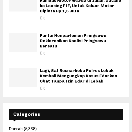
Rampas Motor Warga di Jalan, Datang
ke Leasing FIF, Untuk Keluar Motor
Dipinta Rp 1,5 Juta
0
Partai Nonparlemen Pringsewu
Deklarasikan Koalisi Pringsewu
Bersatu
0
Lagi, Sat Resnarkoba Polres Lebak
Kembali Mengungkap Kasus Edarkan
Obat Tanpa Izin Edar di Lebak
0
Categories
Daerah
(5,338)