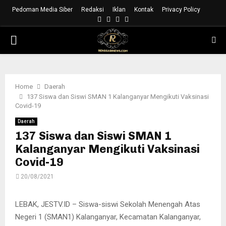
Pedoman Media Siber
Redaksi
Iklan
Kontak
Privacy Policy
Facebook
Instagram
Youtube
Whatsapp
PRIMARY
MENU
Home
Daerah
137 Siswa dan Siswi SMAN 1 Kalanganyar Mengikuti Vaksinasi
Covid-19
Daerah
137 Siswa dan Siswi SMAN 1
Kalanganyar Mengikuti Vaksinasi
Covid-19
20/08/2021
LEBAK, JESTV.ID – Siswa-siswi Sekolah Menengah Atas
Negeri 1 (SMAN1) Kalanganyar, Kecamatan Kalanganyar,