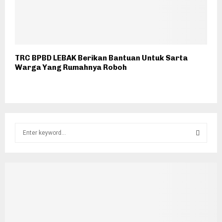
TRC BPBD LEBAK Berikan Bantuan Untuk Sarta
Warga Yang Rumahnya Roboh
S
e
a
S
r
c
E
h
f
A
o
r
R
: