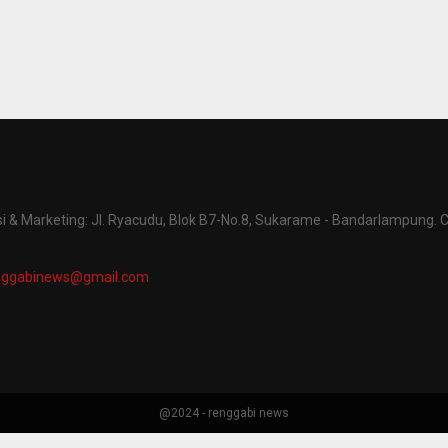
 & Marketing: Jl. Ryacudu, Blok B7-No.8, Sukarame - Bandarlampung. C
nggabinews@gmail.com
@2024 - renggabi news