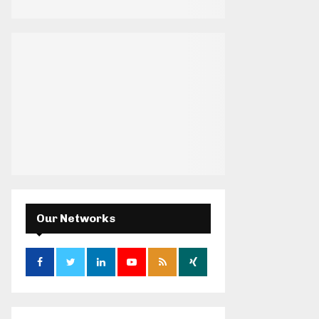
H
Our Networks