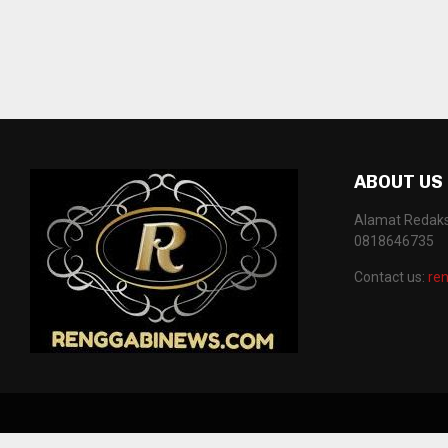
ABOUT US
Alamat Redaksi
0818646735
Contact us:
re