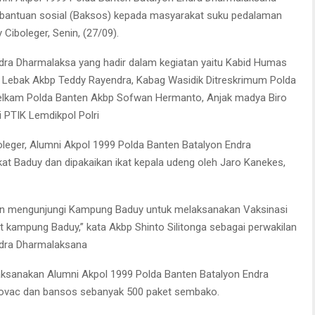
bantuan sosial (Baksos) kepada masyarakat suku pedalaman
iboleger, Senin, (27/09).
dra Dharmalaksa yang hadir dalam kegiatan yaitu Kabid Humas
es Lebak Akbp Teddy Rayendra, Kabag Wasidik Ditreskrimum Polda
ntelkam Polda Banten Akbp Sofwan Hermanto, Anjak madya Biro
 PTIK Lemdikpol Polri
leger, Alumni Akpol 1999 Polda Banten Batalyon Endra
t Baduy dan dipakaikan ikat kepala udeng oleh Jaro Kanekes,
nten mengunjungi Kampung Baduy untuk melaksanakan Vaksinasi
kampung Baduy,” kata Akbp Shinto Silitonga sebagai perwakilan
ndra Dharmalaksana
laksanakan Alumni Akpol 1999 Polda Banten Batalyon Endra
novac dan bansos sebanyak 500 paket sembako.