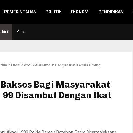
PEMERINTAHAN
POLITIK
EKONOMI
PENDIDIKAN
rkini
aduy, Alumni Akpol 99 Disambut Dengan Ikat Kepala Udeng
n Baksos Bagi Masyarakat
l 99 Disambut Dengan Ikat
mni Akpol 1999 Polda Banten Batalyon Endra Dharmalaksana