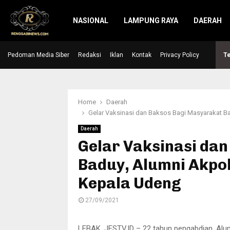
NASIONAL
LAMPUNG RAYA
DAERAH
Pedoman Media Siber
Redaksi
Iklan
Kontak
Privacy Policy
Te
Home
Daerah
Gelar Vaksinasi dan Baksos Bagi Masyarakat B
Daerah
Gelar Vaksinasi da
Baduy, Alumni Akpo
Kepala Udeng
27/09/2021
LEBAK, JESTV.ID – 22 tahun pengabdian, Alu