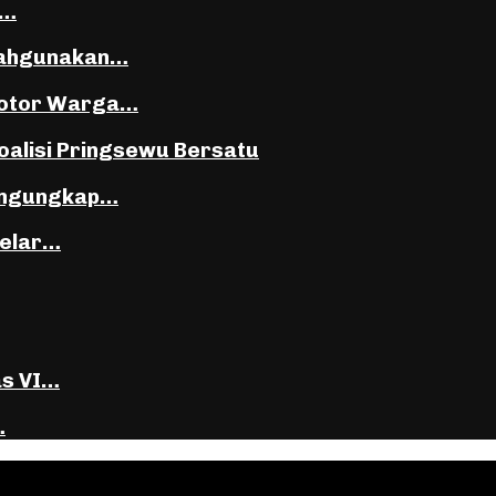
i…
lahgunakan…
Motor Warga…
oalisi Pringsewu Bersatu
Mengungkap…
Gelar…
as VI…
…