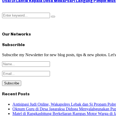
Usai Di Lantik Kepala Desa Mekarsari Langung Pimpin Mu
Search
Search
for:
Our Networks
Subscrible
Subscribe my Newsletter for new blog posts, tips & new photos. Let's
Recent Posts
Antisipasi Judi Online, Wakapolres Lebak dan Si Propam Pol
Oknum Guru di Desa Jagaraksa Diduga Menyalahgunakan Pup
Matel di Rangkasbitung Berkeliaran Rampas Motor Warga di Ja