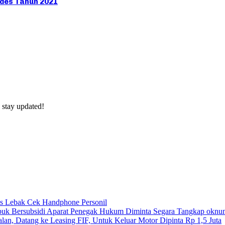
sdes Tahun 2021
 stay updated!
res Lebak Cek Handphone Personil
uk Bersubsidi Aparat Penegak Hukum Diminta Segara Tangkap oknu
lan, Datang ke Leasing FIF, Untuk Keluar Motor Dipinta Rp 1,5 Juta