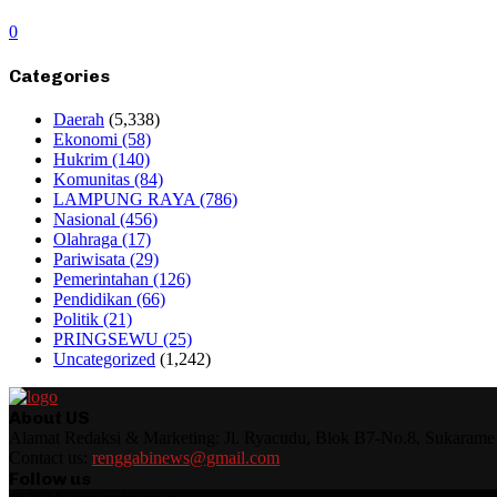
0
Categories
Daerah
(5,338)
Ekonomi
(58)
Hukrim
(140)
Komunitas
(84)
LAMPUNG RAYA
(786)
Nasional
(456)
Olahraga
(17)
Pariwisata
(29)
Pemerintahan
(126)
Pendidikan
(66)
Politik
(21)
PRINGSEWU
(25)
Uncategorized
(1,242)
About US
Alamat Redaksi & Marketing: Jl. Ryacudu, Blok B7-No.8, Sukarame
Contact us:
renggabinews@gmail.com
Follow us