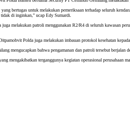
it Polda Banten bersama Security PT Cemindo Gemilang melakukan p
ty yang bertugas untuk melakukan pemeriksaan terhadap seluruh ken
 tidak di inginkan,” ucap Edy Sumardi.
ita juga melakukan patroli menggunakan R2/R4 di seluruh kawasan per
onel Ditpamobvit Polda juga melakukan imbauan protokol kesehatan kep
lang mengucapkan bahwa pengamanan dan patroli tersebut berjalan d
yang mengakibatkan terganggunya kegiatan operasional perusahaan maup