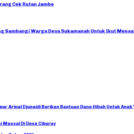
erang Cek Rutan Jambe
ng Sambangi Warga Desa Sukamanah Untuk Ikut Mensuk
 Arinal Djunaidi Berikan Bantuan Dana Hibah Untuk Anak 
 Massal Di Desa Ciburuy