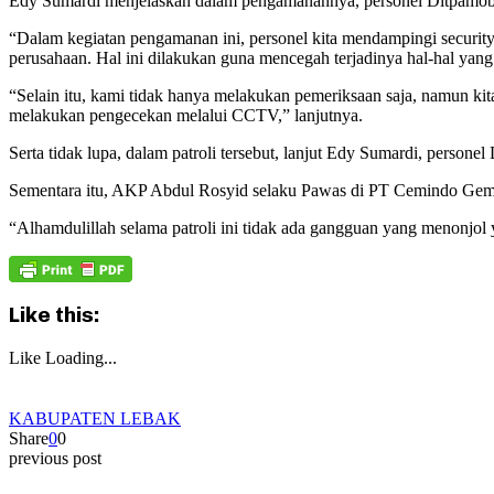
Edy Sumardi menjelaskan dalam pengamanannya, personel Ditpamobv
“Dalam kegiatan pengamanan ini, personel kita mendampingi securi
perusahaan. Hal ini dilakukan guna mencegah terjadinya hal-hal yang
“Selain itu, kami tidak hanya melakukan pemeriksaan saja, namun k
melakukan pengecekan melalui CCTV,” lanjutnya.
Serta tidak lupa, dalam patroli tersebut, lanjut Edy Sumardi, pers
Sementara itu, AKP Abdul Rosyid selaku Pawas di PT Cemindo Gemi
“Alhamdulillah selama patroli ini tidak ada gangguan yang menonjol 
Like this:
Like
Loading...
KABUPATEN LEBAK
Share
0
0
previous post