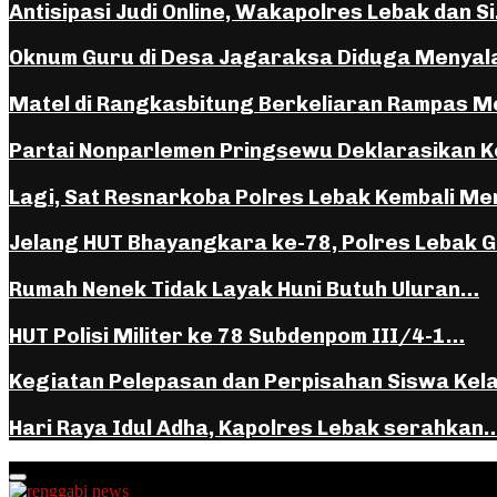
Antisipasi Judi Online, Wakapolres Lebak dan S
Oknum Guru di Desa Jagaraksa Diduga Menya
Matel di Rangkasbitung Berkeliaran Rampas 
Partai Nonparlemen Pringsewu Deklarasikan K
Lagi, Sat Resnarkoba Polres Lebak Kembali 
Jelang HUT Bhayangkara ke-78, Polres Lebak 
Rumah Nenek Tidak Layak Huni Butuh Uluran…
HUT Polisi Militer ke 78 Subdenpom III/4-1…
Kegiatan Pelepasan dan Perpisahan Siswa Kel
Hari Raya Idul Adha, Kapolres Lebak serahkan
Facebook
Instagram
Youtube
Whatsapp
Primary