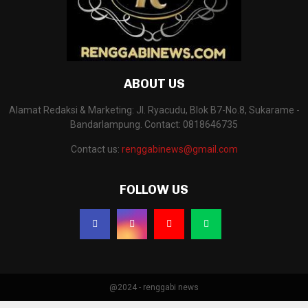
ABOUT US
Alamat Redaksi & Marketing: Jl. Ryacudu, Blok B7-No.8, Sukarame -
Bandarlampung. Contact: 0818646735
Contact us:
renggabinews@gmail.com
FOLLOW US
@2024 - renggabi news