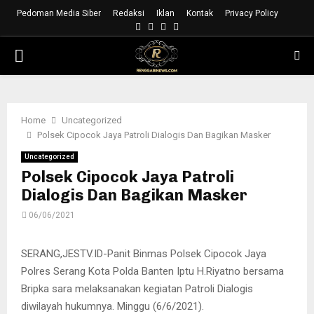
Pedoman Media Siber
Redaksi
Iklan
Kontak
Privacy Policy
Facebook
Instagram
Youtube
Whatsapp
PRIMARY
MENU
Home
Uncategorized
Polsek Cipocok Jaya Patroli Dialogis Dan Bagikan Masker
Uncategorized
Polsek Cipocok Jaya Patroli
Dialogis Dan Bagikan Masker
06/06/2021
SERANG,JESTV.ID-Panit Binmas Polsek Cipocok Jaya
Polres Serang Kota Polda Banten Iptu H.Riyatno bersama
Bripka sara melaksanakan kegiatan Patroli Dialogis
diwilayah hukumnya. Minggu (6/6/2021).