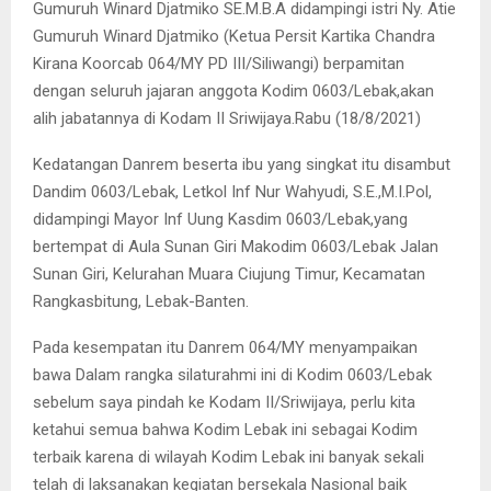
Gumuruh Winard Djatmiko SE.M.B.A didampingi istri Ny. Atie
Gumuruh Winard Djatmiko (Ketua Persit Kartika Chandra
Kirana Koorcab 064/MY PD III/Siliwangi) berpamitan
dengan seluruh jajaran anggota Kodim 0603/Lebak,akan
alih jabatannya di Kodam II Sriwijaya.Rabu (18/8/2021)
Kedatangan Danrem beserta ibu yang singkat itu disambut
Dandim 0603/Lebak, Letkol Inf Nur Wahyudi, S.E.,M.I.Pol,
didampingi Mayor Inf Uung Kasdim 0603/Lebak,yang
bertempat di Aula Sunan Giri Makodim 0603/Lebak Jalan
Sunan Giri, Kelurahan Muara Ciujung Timur, Kecamatan
Rangkasbitung, Lebak-Banten.
Pada kesempatan itu Danrem 064/MY menyampaikan
bawa Dalam rangka silaturahmi ini di Kodim 0603/Lebak
sebelum saya pindah ke Kodam II/Sriwijaya, perlu kita
ketahui semua bahwa Kodim Lebak ini sebagai Kodim
terbaik karena di wilayah Kodim Lebak ini banyak sekali
telah di laksanakan kegiatan bersekala Nasional baik