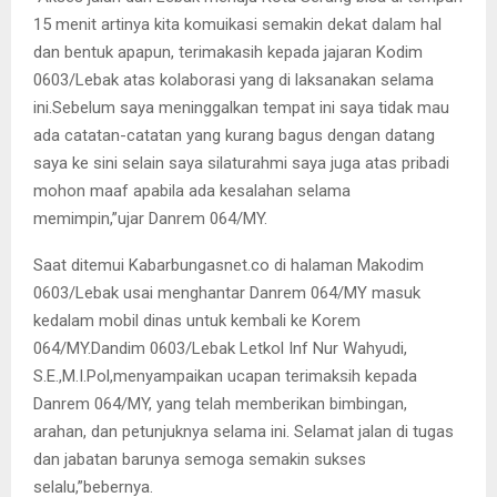
15 menit artinya kita komuikasi semakin dekat dalam hal
dan bentuk apapun, terimakasih kepada jajaran Kodim
0603/Lebak atas kolaborasi yang di laksanakan selama
ini.Sebelum saya meninggalkan tempat ini saya tidak mau
ada catatan-catatan yang kurang bagus dengan datang
saya ke sini selain saya silaturahmi saya juga atas pribadi
mohon maaf apabila ada kesalahan selama
memimpin,”ujar Danrem 064/MY.
Saat ditemui Kabarbungasnet.co di halaman Makodim
0603/Lebak usai menghantar Danrem 064/MY masuk
kedalam mobil dinas untuk kembali ke Korem
064/MY.Dandim 0603/Lebak Letkol Inf Nur Wahyudi,
S.E.,M.I.Pol,menyampaikan ucapan terimaksih kepada
Danrem 064/MY, yang telah memberikan bimbingan,
arahan, dan petunjuknya selama ini. Selamat jalan di tugas
dan jabatan barunya semoga semakin sukses
selalu,”bebernya.