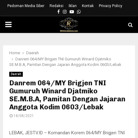
Pedoman Media Siber
Redaksi
Iklan
Kontak
Privacy Policy
Facebook
Instagram
Youtube
Whatsapp
PRIMARY
MENU
Home
Daerah
Danrem 064/MY Brigjen TNI Gumuruh Winard Djatmiko
SE.M.B.A, Pamitan Dengan Jajaran Anggota Kodim 0603/Lebak
Daerah
Danrem 064/MY Brigjen TNI
Gumuruh Winard Djatmiko
SE.M.B.A, Pamitan Dengan Jajaran
Anggota Kodim 0603/Lebak
18/08/2021
LEBAK, JESTV.ID – Komandan Korem 064/MY Brigjen TNI