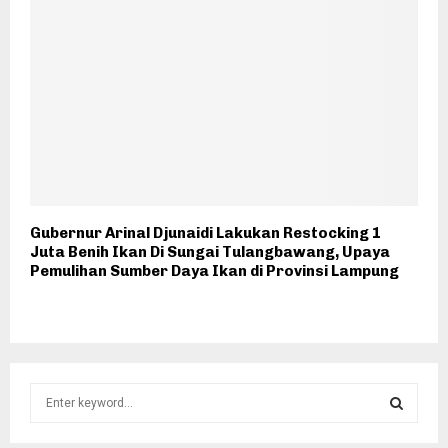
Gubernur Arinal Djunaidi Lakukan Restocking 1
Juta Benih Ikan Di Sungai Tulangbawang, Upaya
Pemulihan Sumber Daya Ikan di Provinsi Lampung
S
e
a
S