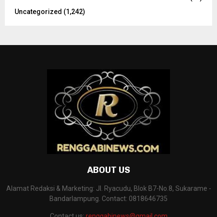
Uncategorized
(1,242)
ABOUT US
Alamat Redaksi & Marketing: Jl. Ryacudu, Blok B7-No.8, Sukarame -
Bandarlampung. Contact: 0818646735
Contact us:
renggabinews@gmail.com