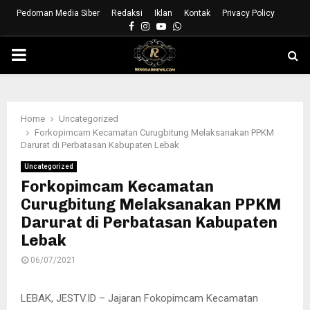
Pedoman Media Siber
Redaksi
Iklan
Kontak
Privacy Policy
Facebook
Instagram
Youtube
Whatsapp
PRIMARY
MENU
Home
Uncategorized
Forkopimcam Kecamatan Curugbitung Melaksanakan PPKM
Darurat di Perbatasan Kabupaten Lebak
Uncategorized
Forkopimcam Kecamatan
Curugbitung Melaksanakan PPKM
Darurat di Perbatasan Kabupaten
Lebak
06/07/2021
LEBAK, JESTV.ID – Jajaran Fokopimcam Kecamatan