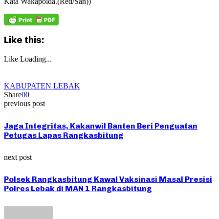
Kata Wakapolda.(Red/San))
Like this:
Like
Loading...
KABUPATEN LEBAK
Share
0
0
previous post
Jaga Integritas, Kakanwil Banten Beri Penguatan
Petugas Lapas Rangkasbitung
next post
Polsek Rangkasbitung Kawal Vaksinasi Masal Presisi
Polres Lebak di MAN 1 Rangkasbitung