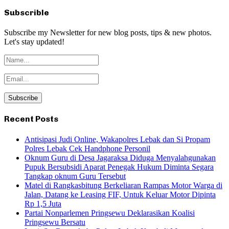
Subscrible
Subscribe my Newsletter for new blog posts, tips & new photos.
Let's stay updated!
Recent Posts
Antisipasi Judi Online, Wakapolres Lebak dan Si Propam
Polres Lebak Cek Handphone Personil
Oknum Guru di Desa Jagaraksa Diduga Menyalahgunakan
Pupuk Bersubsidi Aparat Penegak Hukum Diminta Segara
Tangkap oknum Guru Tersebut
Matel di Rangkasbitung Berkeliaran Rampas Motor Warga di
Jalan, Datang ke Leasing FIF, Untuk Keluar Motor Dipinta
Rp 1,5 Juta
Partai Nonparlemen Pringsewu Deklarasikan Koalisi
Pringsewu Bersatu