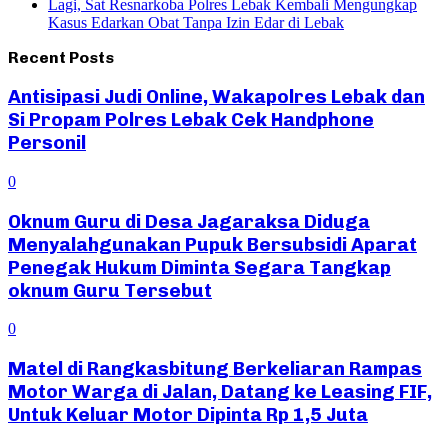
Lagi, Sat Resnarkoba Polres Lebak Kembali Mengungkap
Kasus Edarkan Obat Tanpa Izin Edar di Lebak
Recent Posts
Antisipasi Judi Online, Wakapolres Lebak dan
Si Propam Polres Lebak Cek Handphone
Personil
0
Oknum Guru di Desa Jagaraksa Diduga
Menyalahgunakan Pupuk Bersubsidi Aparat
Penegak Hukum Diminta Segara Tangkap
oknum Guru Tersebut
0
Matel di Rangkasbitung Berkeliaran Rampas
Motor Warga di Jalan, Datang ke Leasing FIF,
Untuk Keluar Motor Dipinta Rp 1,5 Juta