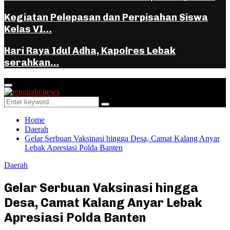
Kegiatan Pelepasan dan Perpisahan Siswa
Kelas VI…
Hari Raya Idul Adha, Kapolres Lebak
serahkan…
Facebook
Instagram
Youtube
Whatsapp
Primary
Menu
Search
Search
for:
Home
Daerah
Gelar Serbuan Vaksinasi hingga Desa, Camat Kalang Anyar
Lebak Apresiasi Polda Banten
Daerah
Gelar Serbuan Vaksinasi hingga
Desa, Camat Kalang Anyar Lebak
Apresiasi Polda Banten