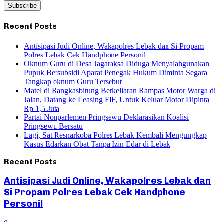
Recent Posts
Antisipasi Judi Online, Wakapolres Lebak dan Si Propam
Polres Lebak Cek Handphone Personil
Oknum Guru di Desa Jagaraksa Diduga Menyalahgunakan
Pupuk Bersubsidi Aparat Penegak Hukum Diminta Segara
Tangkap oknum Guru Tersebut
Matel di Rangkasbitung Berkeliaran Rampas Motor Warga di
Jalan, Datang ke Leasing FIF, Untuk Keluar Motor Dipinta
Rp 1,5 Juta
Partai Nonparlemen Pringsewu Deklarasikan Koalisi
Pringsewu Bersatu
Lagi, Sat Resnarkoba Polres Lebak Kembali Mengungkap
Kasus Edarkan Obat Tanpa Izin Edar di Lebak
Recent Posts
Antisipasi Judi Online, Wakapolres Lebak dan
Si Propam Polres Lebak Cek Handphone
Personil