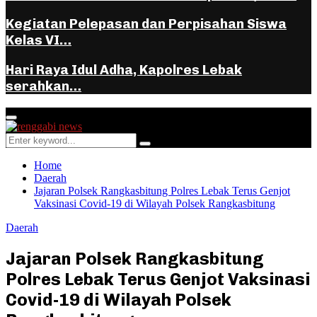
Kegiatan Pelepasan dan Perpisahan Siswa
Kelas VI…
Hari Raya Idul Adha, Kapolres Lebak
serahkan…
Facebook
Instagram
Youtube
Whatsapp
Primary
Menu
Search
Search
for:
Home
Daerah
Jajaran Polsek Rangkasbitung Polres Lebak Terus Genjot
Vaksinasi Covid-19 di Wilayah Polsek Rangkasbitung
Daerah
Jajaran Polsek Rangkasbitung
Polres Lebak Terus Genjot Vaksinasi
Covid-19 di Wilayah Polsek