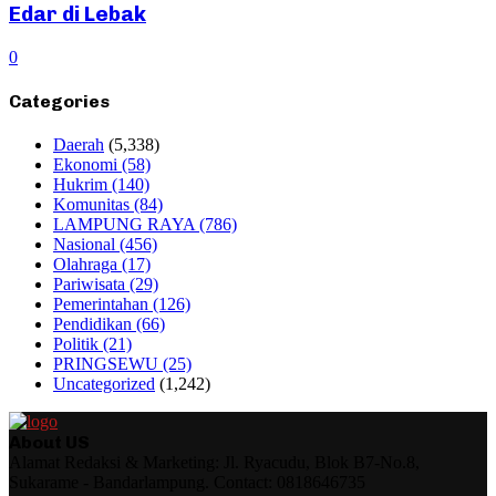
Edar di Lebak
0
Categories
Daerah
(5,338)
Ekonomi
(58)
Hukrim
(140)
Komunitas
(84)
LAMPUNG RAYA
(786)
Nasional
(456)
Olahraga
(17)
Pariwisata
(29)
Pemerintahan
(126)
Pendidikan
(66)
Politik
(21)
PRINGSEWU
(25)
Uncategorized
(1,242)
About US
Alamat Redaksi & Marketing: Jl. Ryacudu, Blok B7-No.8,
Sukarame - Bandarlampung. Contact: 0818646735