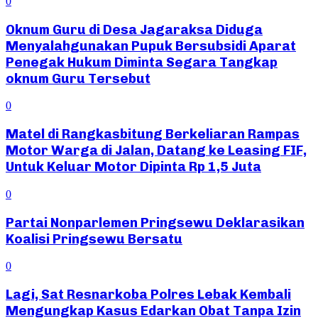
0
Oknum Guru di Desa Jagaraksa Diduga
Menyalahgunakan Pupuk Bersubsidi Aparat
Penegak Hukum Diminta Segara Tangkap
oknum Guru Tersebut
0
Matel di Rangkasbitung Berkeliaran Rampas
Motor Warga di Jalan, Datang ke Leasing FIF,
Untuk Keluar Motor Dipinta Rp 1,5 Juta
0
Partai Nonparlemen Pringsewu Deklarasikan
Koalisi Pringsewu Bersatu
0
Lagi, Sat Resnarkoba Polres Lebak Kembali
Mengungkap Kasus Edarkan Obat Tanpa Izin