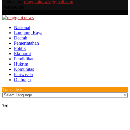
Contact us:
renggabinews@gmail.com
Follow us
Facebook
Instagram
Youtube
Whatsapp
@2024 - renggabi news
Facebook
Instagram
Youtube
Whatsapp
Nasional
Lampung Raya
Daerah
Pemerintahan
Politik
Ekonomi
Pendidikan
Hukrim
Komunitas
Pariwisata
Olahraga
Translate »
%d