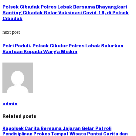
Polsek Cibadak Polres Lebak Bersama Bhayangkari
Ranting Cibadak Gelar Vaksinasi Covid-19, di Polsek
Cibadak
next post
Polri Peduli, Polsek Cikulur Polres Lebak Salurkan
Bantuan Kepada Warga Miskin
admin
Related posts
Kapolsek Carita Bersama Jajaran Gelar Patroli
Pendisiplinan Prokes Tempat Wisata Pantai Carita dan