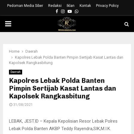
Pedoman Media Siber
Redaksi
Iklan
Kontak
Privacy Policy
Facebook
Instagram
Youtube
Whatsapp
PRIMARY
MENU
Home
Daerah
Kapolres Lebak Polda Banten Pimpin Sertijab Kasat Lantas dan
Kapolsek Rangkasbitung
Daerah
Kapolres Lebak Polda Banten
Pimpin Sertijab Kasat Lantas dan
Kapolsek Rangkasbitung
31/08/2021
LEBAK, JEST.ID – Kepala Kepolisian Resor Lebak Polres
Lebak Polda Banten AKBP Teddy Rayendra,SIK,M.I.K.