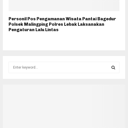
Personil Pos Pengamanan Wisata Pantai Bagedur
Polsek Malingping Polres Lebak Laksanakan
Pengaturan Lalu Lintas
S
e
a
S
r
c
E
h
f
A
o
r
R
:
C