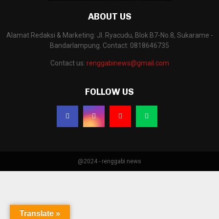
ABOUT US
Alamat Redaksi & Marketing: Jl. Ryacudu, Blok B7-No.8, Sukarame -
Bandarlampung. Contact: 0818646735
Contact us:
renggabinews@gmail.com
FOLLOW US
@2024 - renggabi news
Translate »