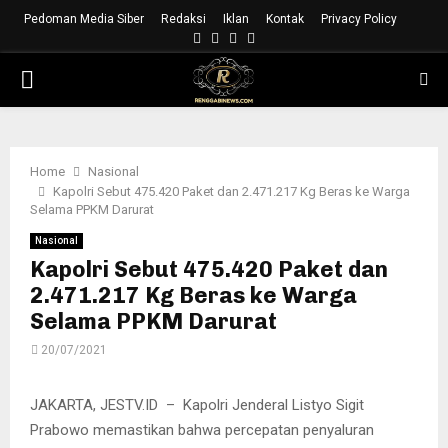
Pedoman Media Siber
Redaksi
Iklan
Kontak
Privacy Policy
Facebook
Instagram
Youtube
Whatsapp
PRIMARY
MENU
Home
Nasional
Kapolri Sebut 475.420 Paket dan 2.471.217 Kg Beras ke Warga
Selama PPKM Darurat
Nasional
Kapolri Sebut 475.420 Paket dan
2.471.217 Kg Beras ke Warga
Selama PPKM Darurat
20/07/2021
JAKARTA, JESTV.ID – Kapolri Jenderal Listyo Sigit
Prabowo memastikan bahwa percepatan penyaluran