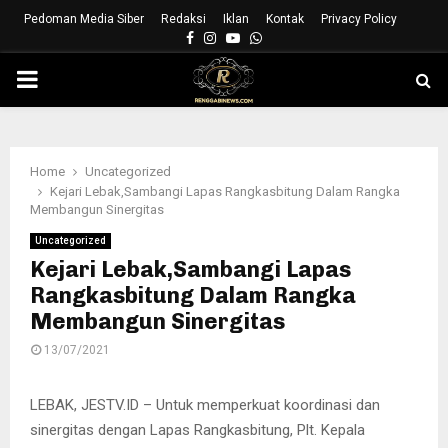
Pedoman Media Siber
Redaksi
Iklan
Kontak
Privacy Policy
Facebook
Instagram
Youtube
Whatsapp
PRIMARY
MENU
Home
Uncategorized
Kejari Lebak,Sambangi Lapas Rangkasbitung Dalam Rangka
Membangun Sinergitas
Uncategorized
Kejari Lebak,Sambangi Lapas
Rangkasbitung Dalam Rangka
Membangun Sinergitas
13/07/2021
LEBAK, JESTV.ID – Untuk memperkuat koordinasi dan
sinergitas dengan Lapas Rangkasbitung, Plt. Kepala