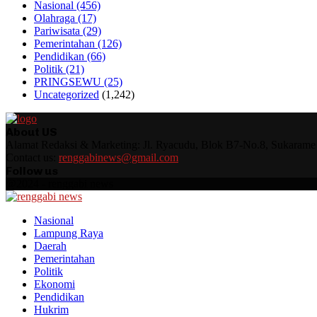
Nasional
(456)
Olahraga
(17)
Pariwisata
(29)
Pemerintahan
(126)
Pendidikan
(66)
Politik
(21)
PRINGSEWU
(25)
Uncategorized
(1,242)
About US
Alamat Redaksi & Marketing: Jl. Ryacudu, Blok B7-No.8, Sukarame
Contact us:
renggabinews@gmail.com
Follow us
Facebook
Instagram
Youtube
Whatsapp
@2024 - renggabi news
Facebook
Instagram
Youtube
Whatsapp
Nasional
Lampung Raya
Daerah
Pemerintahan
Politik
Ekonomi
Pendidikan
Hukrim