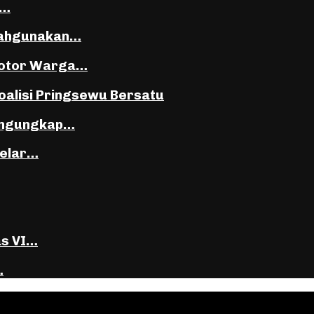
i…
lahgunakan…
Motor Warga…
oalisi Pringsewu Bersatu
Mengungkap…
Gelar…
as VI…
…