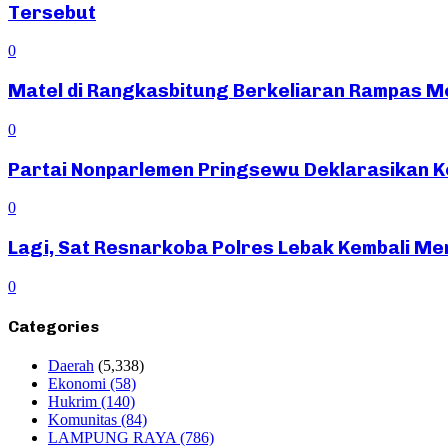
Tersebut
0
Matel di Rangkasbitung Berkeliaran Rampas Mot
0
Partai Nonparlemen Pringsewu Deklarasikan K
0
Lagi, Sat Resnarkoba Polres Lebak Kembali Me
0
Categories
Daerah
(5,338)
Ekonomi
(58)
Hukrim
(140)
Komunitas
(84)
LAMPUNG RAYA
(786)