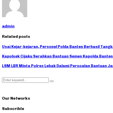
admin
Related posts
Usai Kejar-kejaran, Personel Polda Banten Berhasil Tang
Kapolsek Cijaku Serahkan Bantuan Semen Kapolda Banten
LSM LBR Minta Polres Lebak Dalami Persoalan Bantuan Ja
Search
Search
for:
Our Networks
Subscrible