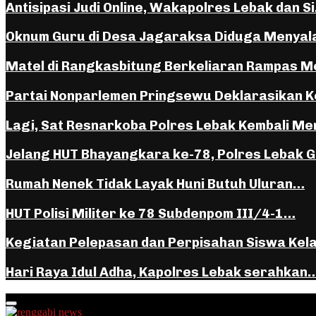
Antisipasi Judi Online, Wakapolres Lebak dan S
Oknum Guru di Desa Jagaraksa Diduga Menya
Matel di Rangkasbitung Berkeliaran Rampas 
Partai Nonparlemen Pringsewu Deklarasikan K
Lagi, Sat Resnarkoba Polres Lebak Kembali 
Jelang HUT Bhayangkara ke-78, Polres Lebak 
Rumah Nenek Tidak Layak Huni Butuh Uluran…
HUT Polisi Militer ke 78 Subdenpom III/4-1…
Kegiatan Pelepasan dan Perpisahan Siswa Kel
Hari Raya Idul Adha, Kapolres Lebak serahkan
Facebook
Instagram
Youtube
Whatsapp
Primary