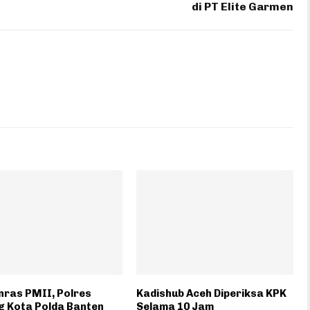
di PT Elite Garmen
nras PMII, Polres
Kadishub Aceh Diperiksa KPK
g Kota Polda Banten
Selama 10 Jam