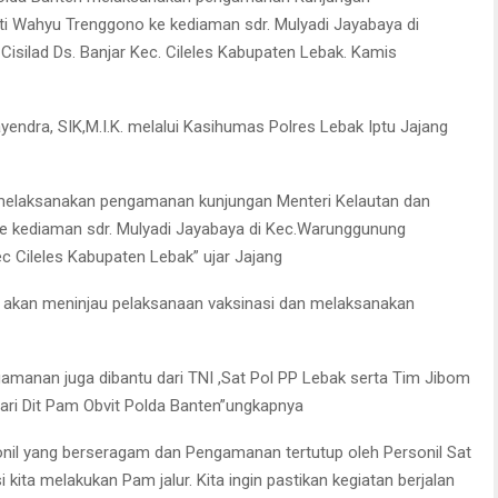
ti Wahyu Trenggono ke kediaman sdr. Mulyadi Jayabaya di
silad Ds. Banjar Kec. Cileles Kabupaten Lebak. Kamis
ndra, SIK,M.I.K. melalui Kasihumas Polres Lebak Iptu Jajang
an melaksanakan pengamanan kunjungan Menteri Kelautan dan
e kediaman sdr. Mulyadi Jayabaya di Kec.Warunggunung
ec Cileles Kabupaten Lebak” ujar Jajang
 akan meninjau pelaksanaan vaksinasi dan melaksanakan
gamanan juga dibantu dari TNI ,Sat Pol PP Lebak serta Tim Jibom
ari Dit Pam Obvit Polda Banten”ungkapnya
nil yang berseragam dan Pengamanan tertutup oleh Personil Sat
 kita melakukan Pam jalur. Kita ingin pastikan kegiatan berjalan