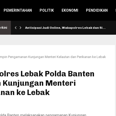
PEMERINTAHAN
POLITIK
EKONOMI
PENDIDIKAN
rkini
Antisipasi Judi Online, Wakapolres Lebak dan Si…
impin Pengamanan Kunjungan Menteri Kelautan dan Perikanan ke Lebak
olres Lebak Polda Banten
 Kunjungan Menteri
anan ke Lebak
 Polda Banten melaksanakan pengamanan Kunjungan