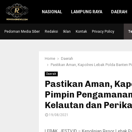
NASIONAL
LAMPUNG RAYA
DAERAH
Pedoman Media Siber
Hari Raya Idul Adha, Kapolres Lebak serahkan…
Redaksi
Iklan
Kontak
Privacy Policy
Te
Home
Daerah
Pastikan Aman, Kapolres Lebak Polda Banten P
Daerah
Pastikan Aman, Kap
Pimpin Pengamanan
Kelautan dan Perik
19/08/2021
LEBAK, JESTV.ID – Kepolisian Resor Lebak