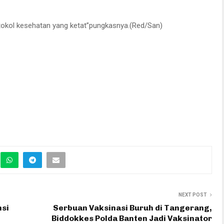
otokol kesehatan yang ketat”pungkasnya.(Red/San)
NEXT POST
nsi
Serbuan Vaksinasi Buruh di Tangerang,
Biddokkes Polda Banten Jadi Vaksinator