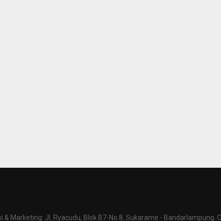
 & Marketing: Jl. Ryacudu, Blok B7-No.8, Sukarame - Bandarlampung. C