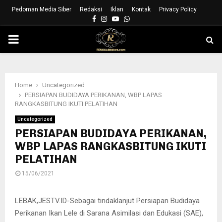
Pedoman Media Siber
Redaksi
Iklan
Kontak
Privacy Policy
Facebook
Instagram
Youtube
Whatsapp
PRIMARY
MENU
Home
Uncategorized
PERSIAPAN BUDIDAYA PERIKANAN, WBP LAPAS
RANGKASBITUNG IKUTI PELATIHAN
Uncategorized
PERSIAPAN BUDIDAYA PERIKANAN,
WBP LAPAS RANGKASBITUNG IKUTI
PELATIHAN
15/06/2021
LEBAK,JESTV.ID-Sebagai tindaklanjut Persiapan Budidaya
Perikanan Ikan Lele di Sarana Asimilasi dan Edukasi (SAE),