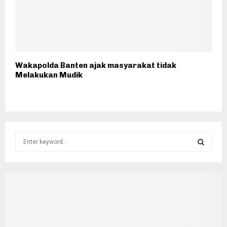
Wakapolda Banten ajak masyarakat tidak
Melakukan Mudik
S
e
a
S
r
c
E
h
f
A
o
r
R