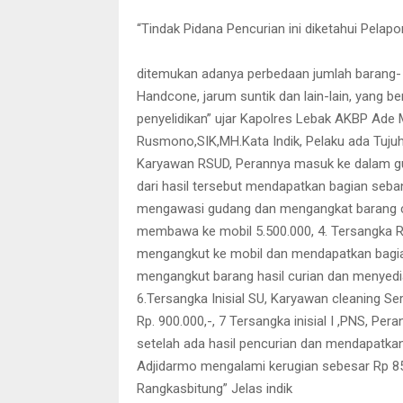
“Tindak Pidana Pencurian ini diketahui Pelap
ditemukan adanya perbedaan jumlah barang- b
Handcone, jarum suntik dan lain-lain, yang 
penyelidikan” ujar Kapolres Lebak AKBP Ade 
Rusmono,SIK,MH.Kata Indik, Pelaku ada Tujuh 
Karyawan RSUD, Perannya masuk ke dalam g
dari hasil tersebut mendapatkan bagian sebany
mengawasi gudang dan mengangkat barang curi
membawa ke mobil 5.500.000, 4. Tersangka R
mengangkut ke mobil dan mendapatkan bagian
mengangkut barang hasil curian dan menyedi
6.Tersangka Inisial SU, Karyawan cleaning 
Rp. 900.000,-, 7 Tersangka inisial I ,PNS,
setelah ada hasil pencurian dan mendapatkan
Adjidarmo mengalami kerugian sebesar Rp 85
Rangkasbitung” Jelas indik