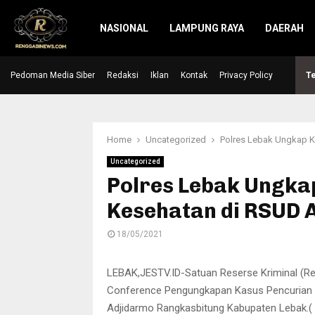
NASIONAL
LAMPUNG RAYA
DAERAH
Pedoman Media Siber
Redaksi
Iklan
Kontak
Privacy Policy
Te
Home
Uncategorized
Polres Lebak Ungkap K
Uncategorized
Polres Lebak Ungka
Kesehatan di RSUD 
18/05/2021
LEBAK,JESTV.ID-Satuan Reserse Kriminal (R
Conference Pengungkapan Kasus Pencurian 
Adjidarmo Rangkasbitung Kabupaten Lebak.(