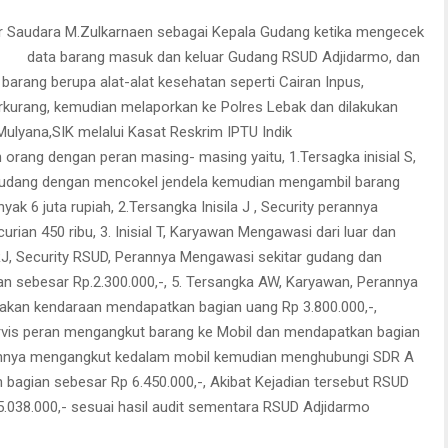
or Saudara M.Zulkarnaen sebagai Kepal
a Gudang ketika mengecek
data barang masuk dan keluar Gudang RSUD Adjidarmo, dan
arang berupa alat-alat kesehatan seperti Cairan Inpus,
berkurang, kemudian melaporkan ke Polres Lebak dan dilakukan
Mulyana,SIK melalui Kasat Reskrim IPTU Indik
orang dengan peran masing- masing yaitu, 1.Tersagka inisial S,
udang dengan mencokel jendela kemudian mengambil barang
ak 6 juta rupiah, 2.Tersangka Inisila J , Security perannya
an 450 ribu, 3. Inisial T, Karyawan Mengawasi dari luar dan
J, Security RSUD, Perannya Mengawasi sekitar gudang dan
 sebesar Rp.2.300.000,-, 5. Tersangka AW, Karyawan, Perannya
akan kendaraan mendapatkan bagian uang Rp 3.800.000,-,
Servis peran mengangkut barang ke Mobil dan mendapatkan bagian
 Perannya mengangkut kedalam mobil kemudian menghubungi SDR A
 bagian sebesar Rp 6.450.000,-, Akibat Kejadian tersebut RSUD
.038.000,- sesuai hasil audit sementara RSUD Adjidarmo