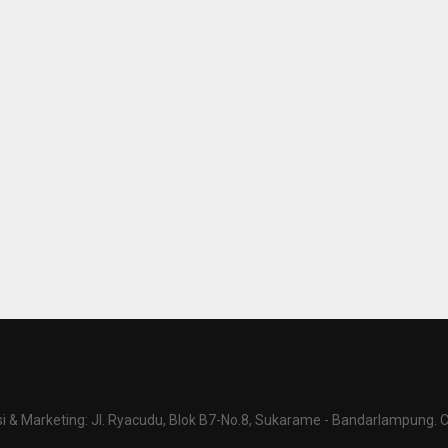
 & Marketing: Jl. Ryacudu, Blok B7-No.8, Sukarame - Bandarlampung. C