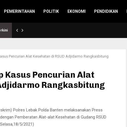
PEMERINTAHAN
POLITIK
EKONOMI
PENDIDIKAN
rkini
asus Pencurian Alat Kesehatan di RSUD Adjidarmo Rangkasbitung
p Kasus Pencurian Alat
Adjidarmo Rangkasbitung
eskrim) Polres Lebak Polda Banten melaksanakan Press
dengan Pemberatan Alat-alat Kesehatan di Gudang RSUD
 Selasa,18/5/2021)