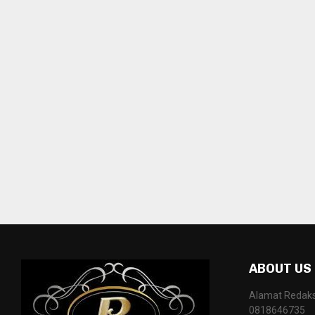
ABOUT US
Alamat Redaksi
0818646735