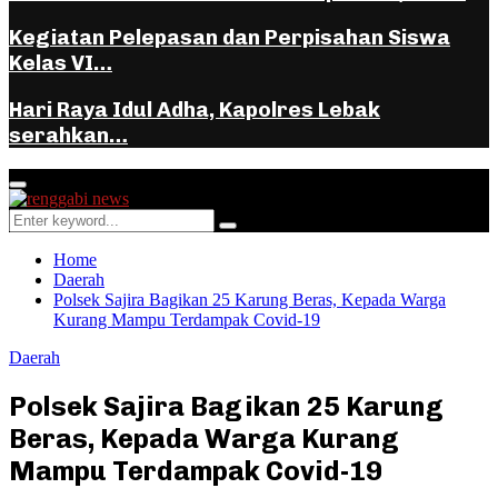
Kegiatan Pelepasan dan Perpisahan Siswa
Kelas VI…
Hari Raya Idul Adha, Kapolres Lebak
serahkan…
Facebook
Instagram
Youtube
Whatsapp
Primary
Menu
Search
Search
for:
Home
Daerah
Polsek Sajira Bagikan 25 Karung Beras, Kepada Warga
Kurang Mampu Terdampak Covid-19
Daerah
Polsek Sajira Bagikan 25 Karung
Beras, Kepada Warga Kurang
Mampu Terdampak Covid-19