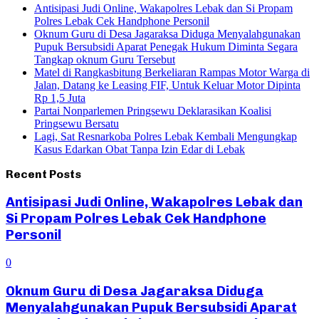
Antisipasi Judi Online, Wakapolres Lebak dan Si Propam
Polres Lebak Cek Handphone Personil
Oknum Guru di Desa Jagaraksa Diduga Menyalahgunakan
Pupuk Bersubsidi Aparat Penegak Hukum Diminta Segara
Tangkap oknum Guru Tersebut
Matel di Rangkasbitung Berkeliaran Rampas Motor Warga di
Jalan, Datang ke Leasing FIF, Untuk Keluar Motor Dipinta
Rp 1,5 Juta
Partai Nonparlemen Pringsewu Deklarasikan Koalisi
Pringsewu Bersatu
Lagi, Sat Resnarkoba Polres Lebak Kembali Mengungkap
Kasus Edarkan Obat Tanpa Izin Edar di Lebak
Recent Posts
Antisipasi Judi Online, Wakapolres Lebak dan
Si Propam Polres Lebak Cek Handphone
Personil
0
Oknum Guru di Desa Jagaraksa Diduga
Menyalahgunakan Pupuk Bersubsidi Aparat