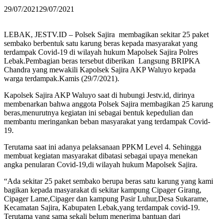
29/07/2021
29/07/2021
LEBAK, JESTV.ID – Polsek Sajira membagikan sekitar 25 paket
sembako berbentuk satu karung beras kepada masyarakat yang
terdampak Covid-19 di wilayah hukum Mapolsek Sajira Polres
Lebak.Pembagian beras tersebut diberikan Langsung BRIPKA
Chandra yang mewakili Kapolsek Sajira AKP Waluyo kepada
warga terdampak.Kamis (29/7/2021).
Kapolsek Sajira AKP Waluyo saat di hubungi Jestv.id, dirinya
membenarkan bahwa anggota Polsek Sajira membagikan 25 karung
beras,menurutnya kegiatan ini sebagai bentuk kepedulian dan
membantu meringankan beban masyarakat yang terdampak Covid-
19.
Terutama saat ini adanya pelaksanaan PPKM Level 4.
Sehingga
membuat kegiatan masyarakat dibatasi sebagai upaya menekan
angka penularan Covid-19,di wilayah hukum Mapolsek Sajira.
“Ada sekitar 25 paket sembako berupa beras satu karung yang kami
bagikan kepada masyarakat di sekitar kampung Cipager Girang,
Cipager Lame,Cipager dan kampung Pasir Luhur,Desa Sukarame,
Kecamatan Sajira, Kabupaten Lebak,yang terdampak covid-19.
Terutama yang sama sekali belum menerima bantuan dari