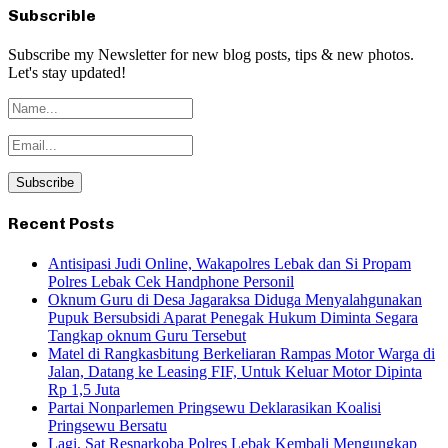
Subscrible
Subscribe my Newsletter for new blog posts, tips & new photos.
Let's stay updated!
Recent Posts
Antisipasi Judi Online, Wakapolres Lebak dan Si Propam
Polres Lebak Cek Handphone Personil
Oknum Guru di Desa Jagaraksa Diduga Menyalahgunakan
Pupuk Bersubsidi Aparat Penegak Hukum Diminta Segara
Tangkap oknum Guru Tersebut
Matel di Rangkasbitung Berkeliaran Rampas Motor Warga di
Jalan, Datang ke Leasing FIF, Untuk Keluar Motor Dipinta
Rp 1,5 Juta
Partai Nonparlemen Pringsewu Deklarasikan Koalisi
Pringsewu Bersatu
Lagi, Sat Resnarkoba Polres Lebak Kembali Mengungkap