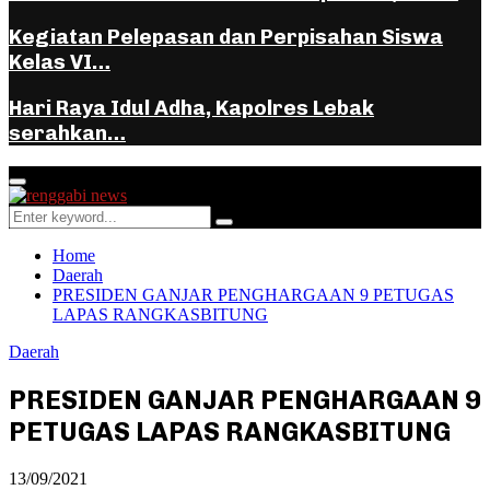
Kegiatan Pelepasan dan Perpisahan Siswa
Kelas VI…
Hari Raya Idul Adha, Kapolres Lebak
serahkan…
Facebook
Instagram
Youtube
Whatsapp
Primary
Menu
Search
Search
for:
Home
Daerah
PRESIDEN GANJAR PENGHARGAAN 9 PETUGAS
LAPAS RANGKASBITUNG
Daerah
PRESIDEN GANJAR PENGHARGAAN 9
PETUGAS LAPAS RANGKASBITUNG
13/09/2021