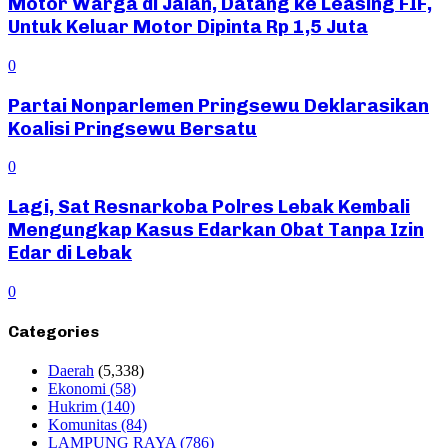
Motor Warga di Jalan, Datang ke Leasing FIF,
Untuk Keluar Motor Dipinta Rp 1,5 Juta
0
Partai Nonparlemen Pringsewu Deklarasikan
Koalisi Pringsewu Bersatu
0
Lagi, Sat Resnarkoba Polres Lebak Kembali
Mengungkap Kasus Edarkan Obat Tanpa Izin
Edar di Lebak
0
Categories
Daerah
(5,338)
Ekonomi
(58)
Hukrim
(140)
Komunitas
(84)
LAMPUNG RAYA
(786)