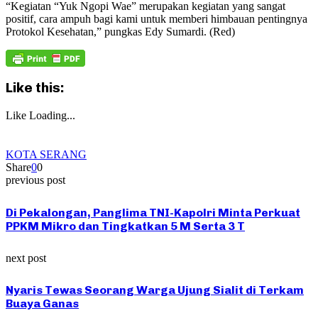
“Kegiatan “Yuk Ngopi Wae” merupakan kegiatan yang sangat
positif, cara ampuh bagi kami untuk memberi himbauan pentingnya
Protokol Kesehatan,” pungkas Edy Sumardi. (Red)
Like this:
Like
Loading...
KOTA SERANG
Share
0
0
previous post
Di Pekalongan, Panglima TNI-Kapolri Minta Perkuat
PPKM Mikro dan Tingkatkan 5 M Serta 3 T
next post
Nyaris Tewas Seorang Warga Ujung Sialit di Terkam
Buaya Ganas