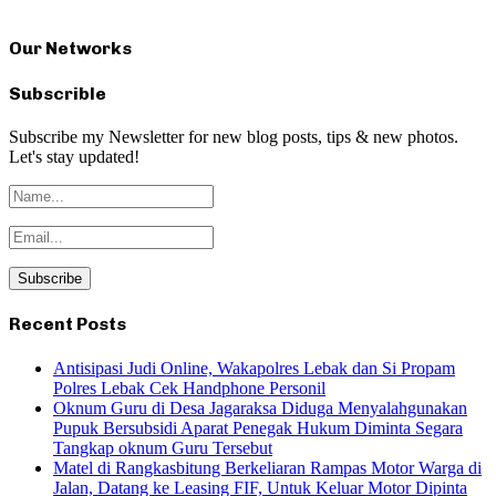
Our Networks
Subscrible
Subscribe my Newsletter for new blog posts, tips & new photos.
Let's stay updated!
Recent Posts
Antisipasi Judi Online, Wakapolres Lebak dan Si Propam
Polres Lebak Cek Handphone Personil
Oknum Guru di Desa Jagaraksa Diduga Menyalahgunakan
Pupuk Bersubsidi Aparat Penegak Hukum Diminta Segara
Tangkap oknum Guru Tersebut
Matel di Rangkasbitung Berkeliaran Rampas Motor Warga di
Jalan, Datang ke Leasing FIF, Untuk Keluar Motor Dipinta