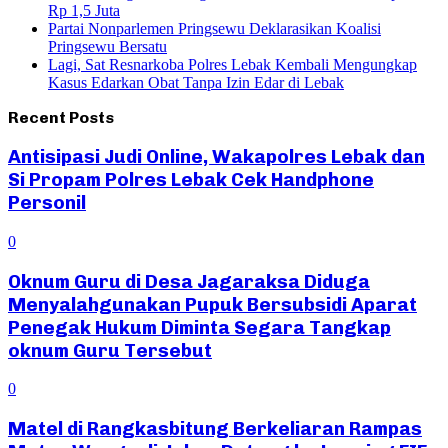
Rp 1,5 Juta
Partai Nonparlemen Pringsewu Deklarasikan Koalisi
Pringsewu Bersatu
Lagi, Sat Resnarkoba Polres Lebak Kembali Mengungkap
Kasus Edarkan Obat Tanpa Izin Edar di Lebak
Recent Posts
Antisipasi Judi Online, Wakapolres Lebak dan
Si Propam Polres Lebak Cek Handphone
Personil
0
Oknum Guru di Desa Jagaraksa Diduga
Menyalahgunakan Pupuk Bersubsidi Aparat
Penegak Hukum Diminta Segara Tangkap
oknum Guru Tersebut
0
Matel di Rangkasbitung Berkeliaran Rampas