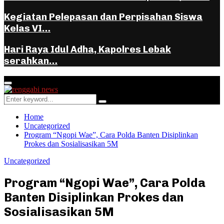
Kegiatan Pelepasan dan Perpisahan Siswa
Kelas VI…
Hari Raya Idul Adha, Kapolres Lebak
serahkan…
Facebook
Instagram
Youtube
Whatsapp
Primary
Menu
Search
Search
for:
Home
Uncategorized
Program “Ngopi Wae”, Cara Polda Banten Disiplinkan
Prokes dan Sosialisasikan 5M
Uncategorized
Program “Ngopi Wae”, Cara Polda
Banten Disiplinkan Prokes dan
Sosialisasikan 5M